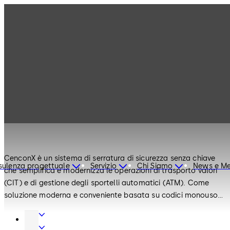
Serrature di
Prodotti
CenconX
Sicurezza
Serrature di Sicurezza
CenconX
CenconX è un sistema di serratura di sicurezza senza chiave
ulenza progettuale
Servizio
Chi Siamo
News e Me
che semplifica e modernizza le operazioni di trasporto valori
(CIT) e di gestione degli sportelli automatici (ATM). Come
soluzione moderna e conveniente basata su codici monouso
(OTC), CenconX fornisce codici unici (OTC), credenziali e
Accessori
documentazione di chiusura sigillata — tutto gestito in modo
e
Porte