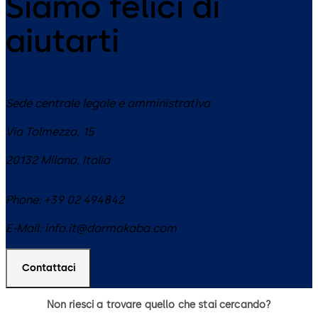
Siamo felici di
aiutarti
Sede centrale legale e amministrativa
Via Tolmezzo, 15
20132
Milano
,
Italia
Phone:
+39 02 494842
E-Mail:
info.it@dormakaba.com
Contattaci
Non riesci a trovare quello che stai cercando?