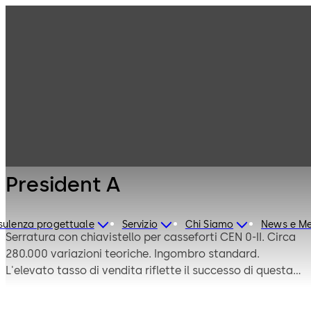
Serrature di
Prodotti
Sicurezza
Mauer
President A
Meccanica
President A
ulenza progettuale
Servizio
Chi Siamo
News e Me
Serratura con chiavistello per casseforti CEN 0-II. Circa
280.000 variazioni teoriche. Ingombro standard.
L'elevato tasso di vendita riflette il successo di questa
serratura in tutto il mondo.