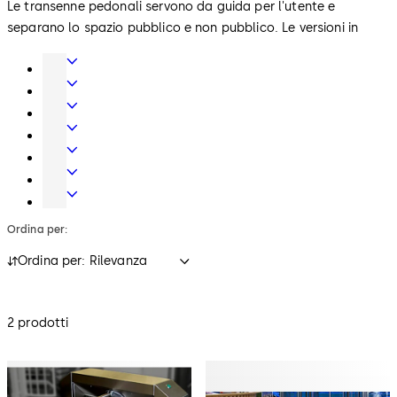
Le transenne pedonali servono da guida per l'utente e
separano lo spazio pubblico e non pubblico. Le versioni in
vetro e metallo si armonizzano con gli altri prodotti per il
Accessori
controllo accessi nella zona reception. Le colonnine per lettori
e
Porte
integrano i lettori per il controllo degli accessi.
prodotti
automatiche,
Cilindri
per
tornelli
di
Controllo
porte
e
sicurezza
accessi
Prodotti
varchi
e
e
e
Serrature
piani
raccolta
soluzioni
di
Pareti
di
dati
per
Sicurezza
manovrabili
Ordina per:
chiusura
Hotel
Ordina per: Rilevanza
2 prodotti