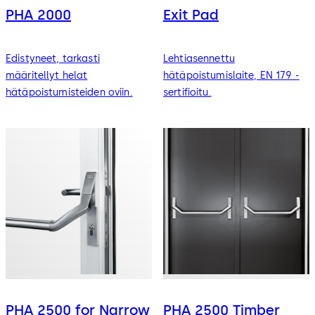
PHA 2000
Exit Pad
Edistyneet, tarkasti
Lehtiasennettu
määritellyt helat
hätäpoistumislaite, EN 179 -
hätäpoistumisteiden oviin.
sertifioitu.
PHA 2500 for Narrow
PHA 2500 Timber