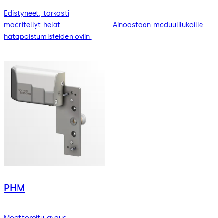
Edistyneet, tarkasti
määritellyt helat
Ainoastaan moduulilukoille
hätäpoistumisteiden oviin.
PHM
Moottoroitu avaus