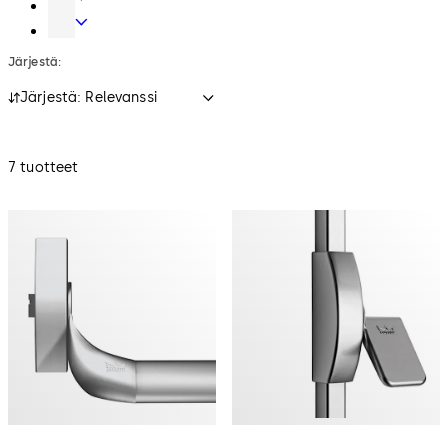
ja
Turvalukot
data
Järjestä:
Järjestä: Relevanssi
7 tuotteet