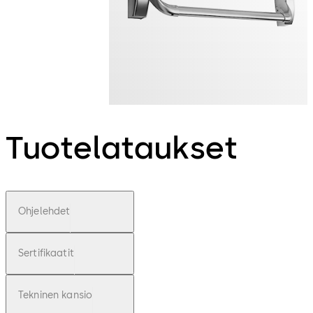
Tuotelataukset
Ohjelehdet
Sertifikaatit
Tekninen kansio