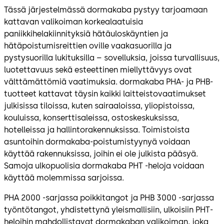
Tässä järjestelmässä dormakaba pystyy tarjoamaan
kattavan valikoiman korkealaatuisia
paniikkihelakiinnityksiä hätäuloskäyntien ja
hätäpoistumisreittien oville vaakasuorilla ja
pystysuorilla lukituksilla – sovelluksia, joissa turvallisuus,
luotettavuus sekä esteettinen miellyttävyys ovat
välttämättömiä vaatimuksia. dormakaba PHA- ja PHB-
tuotteet kattavat täysin kaikki laitteistovaatimukset
julkisissa tiloissa, kuten sairaaloissa, yliopistoissa,
kouluissa, konserttisaleissa, ostoskeskuksissa,
hotelleissa ja hallintorakennuksissa. Toimistoista
asuntoihin dormakaba-poistumistyynyä voidaan
käyttää rakennuksissa, joihin ei ole julkista pääsyä.
Samoja ulkopuolisia dormakaba PHT -heloja voidaan
käyttää molemmissa sarjoissa.
PHA 2000 -sarjassa poikkitangot ja PHB 3000 -sarjassa
työntötangot, yhdistettynä yleismallisiin, ulkoisiin PHT-
heloihin mahdollistavat dormakaban valikoiman, joka