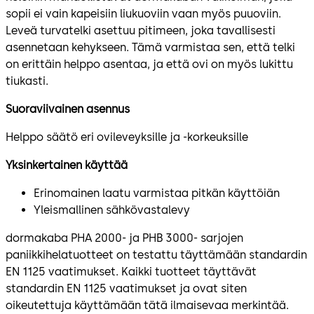
sopii ei vain kapeisiin liukuoviin vaan myös puuoviin.
Leveä turvatelki asettuu pitimeen, joka tavallisesti
asennetaan kehykseen. Tämä varmistaa sen, että telki
on erittäin helppo asentaa, ja että ovi on myös lukittu
tiukasti.
Suoraviivainen asennus
Helppo säätö eri ovileveyksille ja -korkeuksille
Yksinkertainen käyttää
Erinomainen laatu varmistaa pitkän käyttöiän
Yleismallinen sähkövastalevy
dormakaba PHA 2000- ja PHB 3000- sarjojen
paniikkihelatuotteet on testattu täyttämään standardin
EN 1125 vaatimukset. Kaikki tuotteet täyttävät
standardin EN 1125 vaatimukset ja ovat siten
oikeutettuja käyttämään tätä ilmaisevaa merkintää.