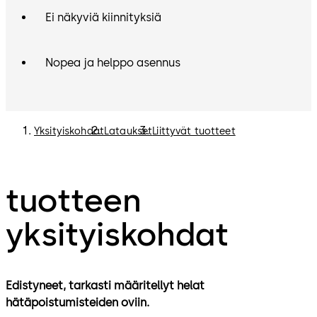
Ei näkyviä kiinnityksiä
Nopea ja helppo asennus
Yksityiskohdat
Lataukset
Liittyvät tuotteet
tuotteen
yksityiskohdat
Edistyneet, tarkasti määritellyt helat
hätäpoistumisteiden oviin.