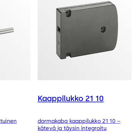
Kaappilukko 21 10
atuinen
dormakaba kaappilukko 21 10 –
kätevä ja täysin integroitu