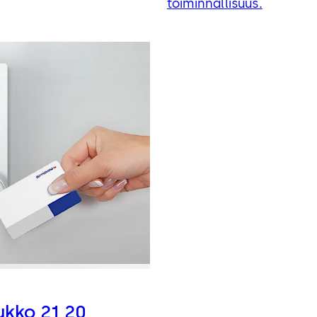
toiminnallisuus.
ukko 21 20