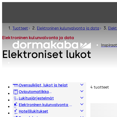
Tuotteet
Elektroninen kulunvalvonta ja data
Elekt
Elektroninen kulunvalvonta ja data
Inspiraat
Elektroniset lukot
Ovensulkijat, lukot ja helat
4 tuotteet
Oviautomatiikka
Henkilöportit
Lukitusjärjestelmät
Elektroninen kulunvalvonta ja
data
Hotellilukitukset