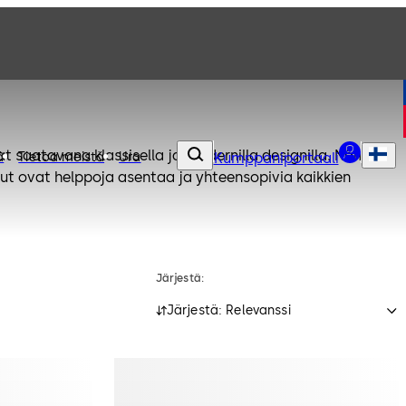
at saatavana klassisella ja modernilla designilla. Nämä
ä
Tietoa meistä
Ura
Kumppaniportaali
isut ovat helppoja asentaa ja yhteensopivia kaikkien
Järjestä:
Järjestä: Relevanssi