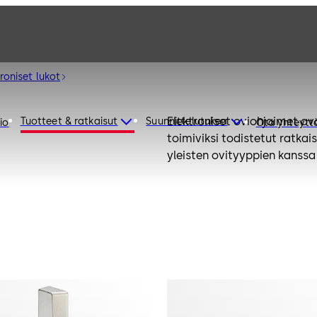
roniset lukot
Elektroniset oviohjaimet ov
Tuotteet & ratkaisut
Suunnittelutukea
io
Ota yhteytt
toimiviksi todistetut ratka
yleisten ovityyppien kanssa