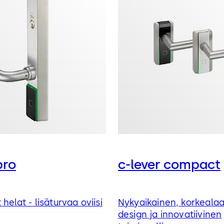
pro
c-lever compact
 helat - lisäturvaa oviisi
Nykyaikainen, korkeala
design ja innovatiivinen