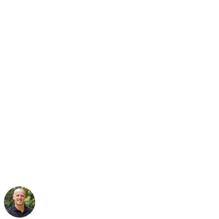
„Das Protect Door System
macht es extrem schwer, die
Türen mit Gewalt
aufzustemmen. Die Zahl der
Einbrüche ist stark
zurückgegangen.“
Cameron Smith