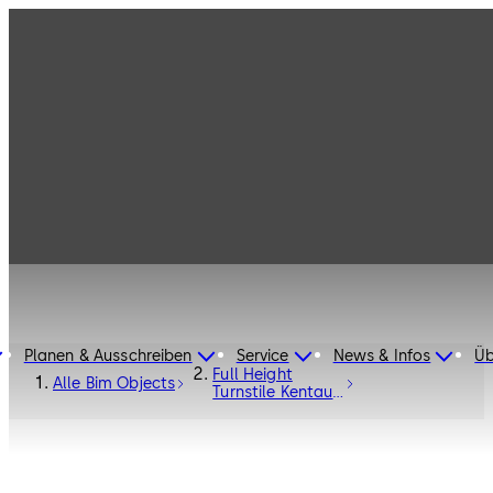
Planen & Ausschreiben
Service
News & Infos
Üb
Full Height
Alle Bim Objects
Turnstile Kentaur
FTS-M01 with
Bicycle Door