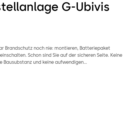
tellanlage G-Ubivis
ar Brandschutz noch nie: montieren, Batteriepaket
einschalten. Schon sind Sie auf der sicheren Seite. Keine
 die Bausubstanz und keine aufwendigen
llationen mehr, um die Anlage ans Stromnetz
n, denn das ist dank G-UBIVIS XEA nicht mehr nötig.