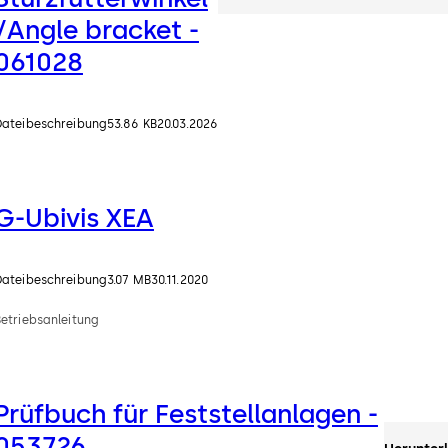
/Angle bracket -
061028
Dateibeschreibung
53.86 KB
20.03.2026
G-Ubivis XEA
Dateibeschreibung
3.07 MB
30.11.2020
Betriebsanleitung
Prüfbuch für Feststellanlagen -
053726