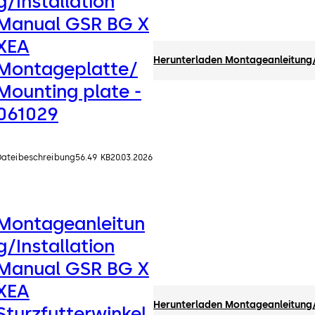
g/Installation
Manual GSR BG X
XEA
Herunterladen Montageanleitung/
Montageplatte/
Mounting plate -
061029
Dateibeschreibung
56.49 KB
20.03.2026
Montageanleitun
g/Installation
Manual GSR BG X
XEA
Herunterladen Montageanleitung/
Sturzfutterwinkel