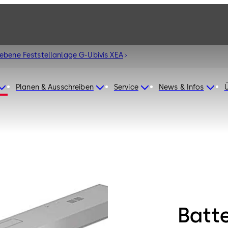
iebene Feststellanlage G-Ubivis XEA
Planen & Ausschreiben
Service
News & Infos
Batt