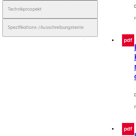
Technikprospekt
F
Spezifikations-/Ausschreibungstexte
pdf
F
pdf