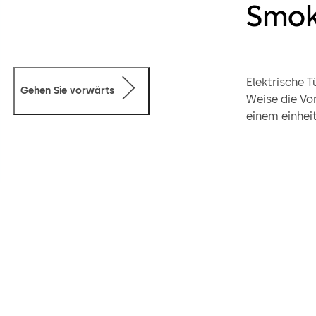
Smok
Elektrische T
Gehen Sie vorwärts
Weise die Vo
einem einheit
Anwendungsfa
bewährter do
stehen für a
Zubehör zur 