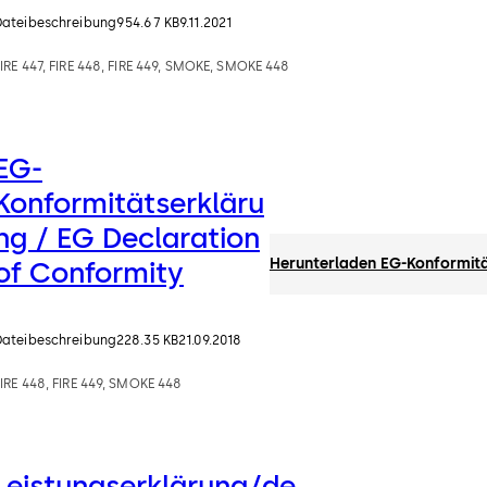
Dateibeschreibung
954.67 KB
9.11.2021
IRE 447, FIRE 448, FIRE 449, SMOKE, SMOKE 448
EG-
Konformitätserkläru
ng / EG Declaration
Herunterladen EG-Konformitä
of Conformity
Dateibeschreibung
228.35 KB
21.09.2018
IRE 448, FIRE 449, SMOKE 448
Leistungserklärung/de