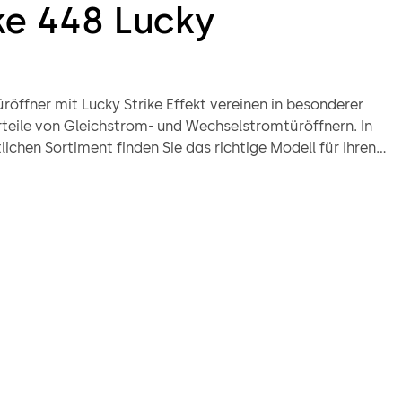
e 448 Lucky
üröffner mit Lucky Strike Effekt vereinen in besonderer
rteile von Gleichstrom- und Wechselstromtüröffnern. In
lichen Sortiment finden Sie das richtige Modell für Ihren
ll – mit Zertifizierung nach DIN EN 14846 und in
rmakaba Qualität. Türöffner mit Lucky Strike Effekt
lle gängigen Betriebsspannungen und mit umfangreichem
Verfügung.