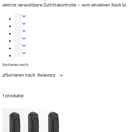
zentral verwaltbare Zutrittskontrolle – vom einzelnen Rack bis
hin zu komplexen Rechenzentrumsumgebungen.
Türtechnik
Automatische
Türsysteme
Mechanische
Schließsysteme
Systemlösungen
Zutritt
Hotelzutrittssysteme
und
Hochsicherheitsschlösser
Zeit
Sortieren nach:
Sortieren nach: Relevanz
1 produkte