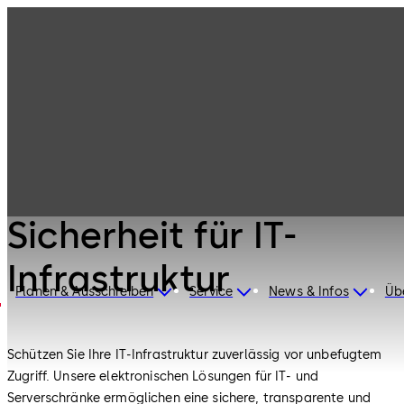
Systemlösungen
Produkte
Zutritt und Zeit
Sicherheit für IT-
Infrastruktur
Systemlösungen Zutritt und Zeit
Sicherheit für IT-
Infrastruktur
Planen & Ausschreiben
Service
News & Infos
Üb
Schützen Sie Ihre IT-Infrastruktur zuverlässig vor unbefugtem
Zugriff. Unsere elektronischen Lösungen für IT- und
Serverschränke ermöglichen eine sichere, transparente und