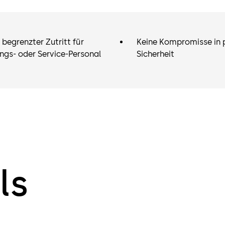
Zutritt immer
Außenseite in
Schlüssel di
h begrenzter Zutritt für
Keine Kompromisse in 
Service-Pers
ngs- oder ­Service-Personal
Sicherheit
von außen in
dadurch imme
auf der Inne
welche Türen
haben. Ihr a
um die beste 
ls