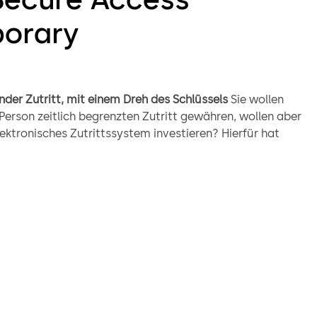
orary
der Zutritt, mit einem Dreh des Schlüssels​
Sie wollen
 Person zeitlich begrenzten Zutritt gewähren, wollen aber
elektronisches Zutrittssystem investieren? Hierfür hat
ne einfache, sichere und preiswerte Lösung: der
er mit SAT-Funktion
edienen
Wenn vorübergehender Zutritt gewährt werden
er Inhaber seinen Schlüssel in der Service-Position (8 Uhr)
 Stellung sperrt der Service-Schlüssel die Tür von außen
 und zu. Somit bleibt die Tür sicher, während das Service-
 in Ihren Räumlichkeiten befindet. Wenn das Service-
e Arbeit beendet, wird die Tür wieder von außen sicher