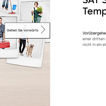
Temp
Gehen Sie vorwärts
Vorübergehen
einer dritten
nicht in ein 
dormakaba ei
Schließzylind
Einfach zu b
soll, zieht d
ab. In dieser
und innen auf
Personal sich
Personal sein
zugesperrt.