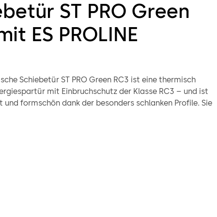
ebetür ST PRO Green
mit ES PROLINE
sche Schiebetür ST PRO Green RC3 ist eine thermisch
ergiespartür mit Einbruchschutz der Klasse RC3 – und ist
t und formschön dank der besonders schlanken Profile. Sie
hervorragend zu den Schiebetüren der dormakaba ST FLEX
en Antriebssystems ES PROLINE lassen sich
ichte bis 400 kg bewegen. Und das besonders schnell und