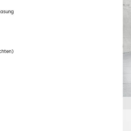
glasung
chten)