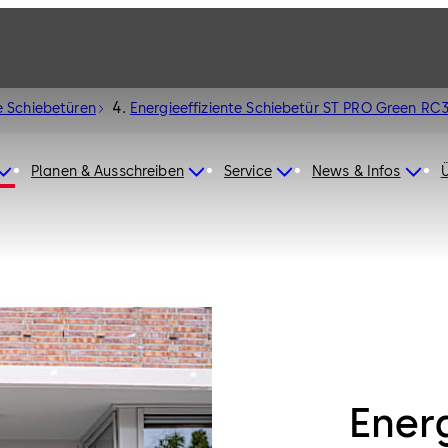
 Schiebetüren
Energieeffiziente Schiebetür ST PRO Green RC
Planen & Ausschreiben
Service
News & Infos
Energ