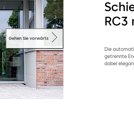
Schi
RC3 
Gehen Sie vorwärts
Die automati
getrennte En
dabei elegan
passt daher 
Reihe.
Dank des neu
Türflügelgew
leise.