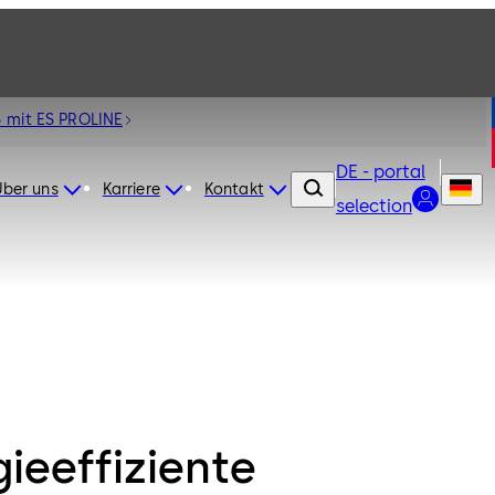
3 mit ES PROLINE
DE - portal
Über uns
Karriere
Kontakt
selection
ieeffiziente