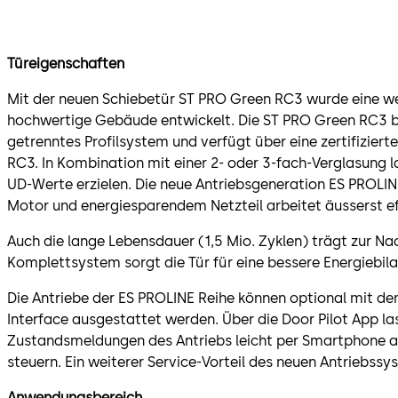
Türeigenschaften
Mit der neuen Schiebetür ST PRO Green RC3 wurde eine we
hochwertige Gebäude entwickelt. Die ST PRO Green RC3 be
getrenntes Profilsystem und verfügt über eine zertifiziert
RC3. In Kombination mit einer 2- oder 3-fach-Verglasung l
UD-Werte erzielen. Die neue Antriebsgeneration ES PROLI
Motor und energiesparendem Netzteil arbeitet äusserst eff
Auch die lange Lebensdauer (1,5 Mio. Zyklen) trägt zur Nac
Komplettsystem sorgt die Tür für eine bessere Energiebil
Die Antriebe der ES PROLINE Reihe können optional mit d
Interface ausgestattet werden. Über die Door Pilot App la
Zustandsmeldungen des Antriebs leicht per Smartphone a
steuern. Ein weiterer Service-Vorteil des neuen Antriebssy
Anwendungsbereich