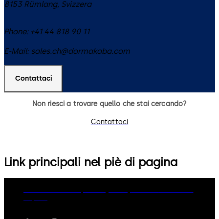
8153
Rümlang
,
Svizzera
Phone:
+41 44 818 90 11
E-Mail:
sales.ch@dormakaba.com
Contattaci
Non riesci a trovare quello che stai cercando?
Contattaci
Link principali nel piè di pagina
dormakaba Group
Privacy Policy
Cookies
Disclaimer
Imprint