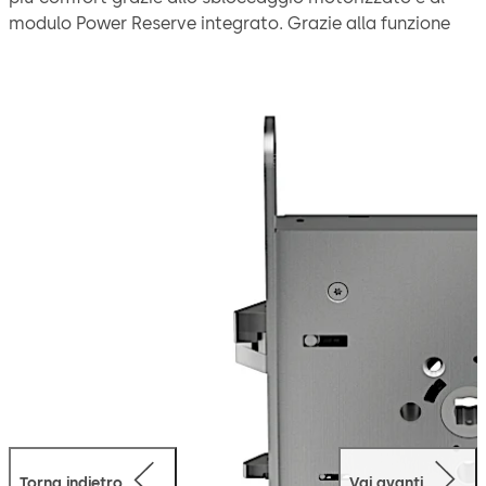
modulo Power Reserve integrato. Grazie alla funzione
antipanico la porta può essere aperta velocemente
dall'interno con la mano, l'autobloccaggio meccanico
provvede quindi a una chiusura sicura non appena la
porta si chiude. Modalità operative: collegamento
diretto a partecipanti DCW®/CAN-bus ad es.: ED
100/250, come sistema autarchico con tutte le funzioni
a disposizione mediante un’unità di comando SVP-S 4x
DCW o analogica (solo apertura/chiusura). Mediante un
LED aggiuntivo è possibile visualizzare lo stato
operativo e i messaggi di errore direttamente sulla
serratura.
La serratura è adatta per l'impiego in vie di fuga e di
soccorso ai sensi della EN 179 e della EN 1125 per porte
antipanico con maniglione orizzontale.
Torna indietro
Vai avanti