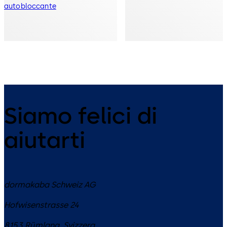
autobloccante
Siamo felici di
aiutarti
dormakaba Schweiz AG
Hofwisenstrasse 24
8153
Rümlang
,
Svizzera