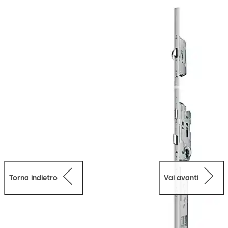
ciclo di chiusura in modo da soddisfare i requisiti del
settore assicurativo. In combinazione con i chiavistelli
orientabili in acciaio raggiunge una maggiore protezione
antintrusione fino alla classe di resistenza 4. Le serrature
M-SVP 2000 vengono prodotte a scomdo del profilo di
montaggio e possono essere integrati con failità nel
telaio della porta. Le Serrature M-SVP 2000 sono
omologate come chiusura per uscite di emergenza per
porte in vie di esodo e per l'impiego in porte tagliafuoco
e tagliafumo.
Torna indietro
Vai avanti