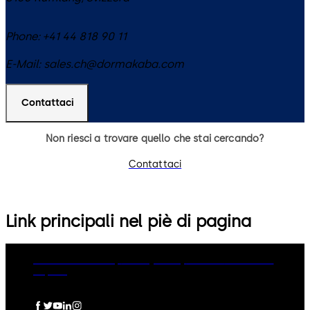
Phone:
+41 44 818 90 11
E-Mail:
sales.ch@dormakaba.com
Contattaci
Non riesci a trovare quello che stai cercando?
Contattaci
Link principali nel piè di pagina
dormakaba Group
Privacy Policy
Cookies
Disclaimer
Imprint