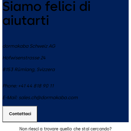
Siamo felici di
aiutarti
dormakaba Schweiz AG
Hofwisenstrasse 24
8153
Rümlang
,
Svizzera
Phone:
+41 44 818 90 11
E-Mail:
sales.ch@dormakaba.com
Contattaci
Non riesci a trovare quello che stai cercando?