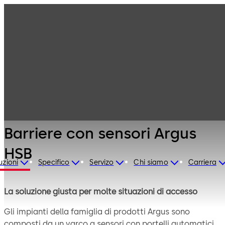
Porte
Prodotti
automatiche
Varchi
Barriere con
automatici
sensori Argus
HSB
Barriere con sensori Argus
HSB
uzioni
Specifico
Servizo
Chi siamo
Carriera
La soluzione giusta per molte situazioni di accesso
Gli impianti della famiglia di prodotti Argus sono
composti da un varco a sensori con portelli automatici