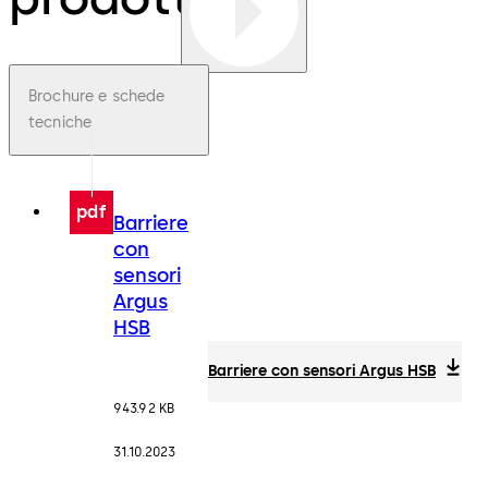
Brochure e schede
tecniche
pdf
Barriere
con
sensori
Argus
HSB
Barriere con sensori Argus HSB
943.92 KB
31.10.2023