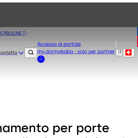
ES PROLINE T
Accesso al portale
my.dormakaba - solo per partner
IT
ontatto
namento per porte