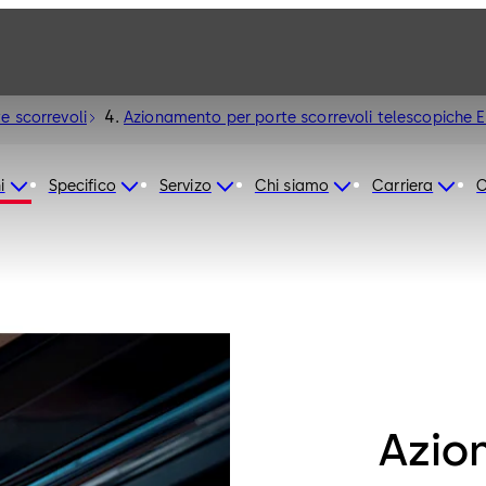
e scorrevoli
Azionamento per porte scorrevoli telescopiche 
i
Specifico
Servizo
Chi siamo
Carriera
C
Azio