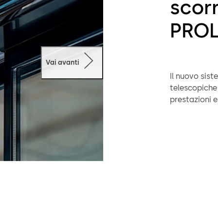
scorr
PROL
Vai avanti
Il nuovo sis
telescopiche 
prestazioni e