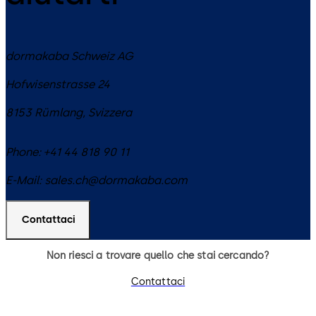
dormakaba Schweiz AG
Hofwisenstrasse 24
8153
Rümlang
,
Svizzera
Phone:
+41 44 818 90 11
E-Mail:
sales.ch@dormakaba.com
Contattaci
Non riesci a trovare quello che stai cercando?
Contattaci