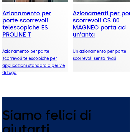
Azionamento per
Azionamenti per por
porte scorrevoli
scorrevoli CS 80
telescopiche ES
MAGNEO porta ad
PROLINE T
un'anta
Azionamento per porte
Un azionamento per porte
scorrevoli telescopiche per
scorrevoli senza rivali
applicazioni standard o per vie
di fuga
Siamo felici di
aiutarti