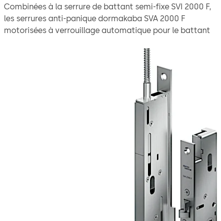
Combinées à la serrure de battant semi-fixe SVI 2000 F,
les serrures anti-panique dormakaba SVA 2000 F
motorisées à verrouillage automatique pour le battant
de service offrent un confort accru grâce à un
déverrouillage anti-panique total avec module Power
Reserve intégré. Grâce à la fonction anti-panique, le
battant s’ouvre en un mouvement depuis l’intérieur ; le
verrouillage mécanique automatique assure ensuite un
verrouillage sûr dès que la porte se referme. Modes de
fonctionnement : Connexion directe au(x) participant(s)
BUS CAN/DCW® p. ex. : ED 100/250, en tant que système
autonome avec l’intégralité des fonctions sur la
commande externe SVP-S 4x DCW ou analogue
(uniquement ouvert/fermé). Grâce à une LED
supplémentaire, l’état de fonctionnement ainsi que les
messages d’erreur peuvent être lus directement sur la
serrure.
Cette combinaison de serrure convient à une utilisation