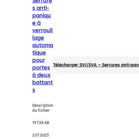
Serrure
s anti-
paniqu
e à
verrouil
lage
automa
tique
pour
Télécharger SVI/SVA – Serrures anti-pan
portes
à deux
battant
s
Description
du fichier
197.38 KB
2.07.2023