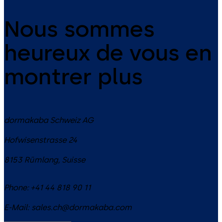
Nous sommes
heureux de vous en
montrer plus
dormakaba Schweiz AG
Hofwisenstrasse 24
8153
Rümlang
,
Suisse
Phone:
+41 44 818 90 11
E-Mail:
sales.ch@dormakaba.com