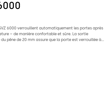
6000
 SVZ 6000 verrouillent automatiquement les portes après
ture – de manière confortable et sûre. La sortie
du pêne de 20 mm assure que la porte est verrouillée à
 conformément aux exigences des assurances. Le
lémentaire du pêne croisé permet d’obtenir un
à deux points qui offre une sécurité accrue. Les béquilles
t simultanément embrayées ou débrayées, une ouverture
 le cylindre profilé est possible à tout moment.