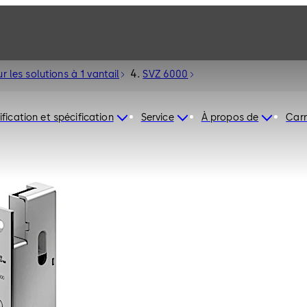
r les solutions à 1 vantail
SVZ 6000
ification et spécification
Service
À propos de
Carr