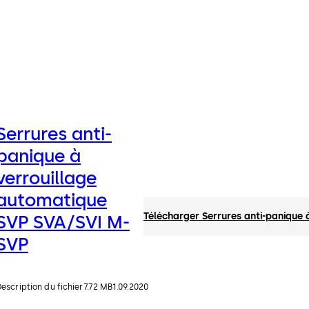
Serrures anti-
panique à
verrouillage
automatique
Télécharger Serrures anti-panique
SVP SVA/SVI M-
SVP
escription du fichier
7.72 MB
1.09.2020