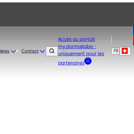
Accès au portail
my.dormakaba -
FR
ières
Contact
uniquement pour les
partenaires