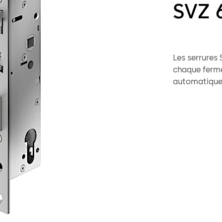
SVZ 
Les serrures
chaque ferme
automatique 
tout moment
blocage supp
verrouillage 
de porte son
mécanique via