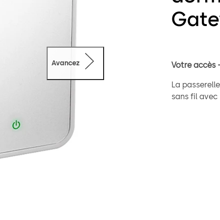
Gate
Avancez
Votre accès -
La passerell
sans fil avec
d'accès aux 
utilisant un
portes non c
système d'ac