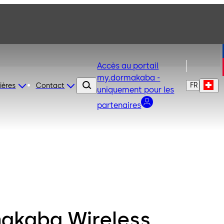
Accès au portail
my.dormakaba -
FR
ières
Contact
uniquement pour les
partenaires
akaba Wireless