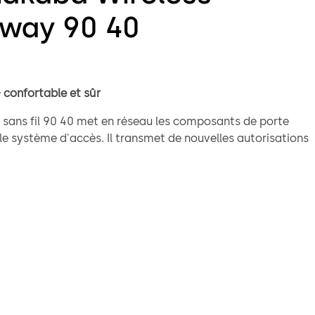
way 90 40
 confortable et sûr
e sans fil 90 40 met en réseau les composants de porte
 le système d'accès. Il transmet de nouvelles autorisations
portes par radio. Les données sont sauvegardées en
e technologie de cryptage de pointe. Les composants de
âblées sont ainsi intégrés de manière transparente dans le
cès.