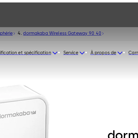
iphérie
dormakaba Wireless Gateway 90 40
ification et spécification
Service
À propos de
Carr
dorm