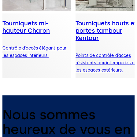
Tourniquets mi-
Tourniquets hauts et
hauteur Charon
portes tambour
Kentaur
Contrôle d’accès élégant pour
les espaces intérieurs.
Points de contrôle d’accès
résistants aux intempéries p
les espaces extérieurs.
Nous sommes
heureux de vous en