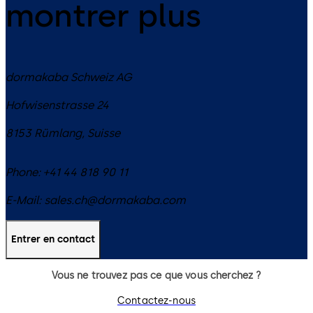
montrer plus
dormakaba Schweiz AG
Hofwisenstrasse 24
8153
Rümlang
,
Suisse
Phone:
+41 44 818 90 11
E-Mail:
sales.ch@dormakaba.com
Entrer en contact
Vous ne trouvez pas ce que vous cherchez ?
Contactez-nous