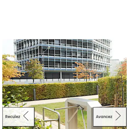
ainsi que des bâtiments administratifs et de bureaux. Ils
offrent un passage rapide et pratique, même en période
de forte affluence. Leur technologie de de contrôle
d’accès intelligente garantit un flux de passage fluide.
Faciles à utiliser, les tourniquets tripodes Kerberos sont
compatibles avec tous les lecteurs de badges courants
et disponibles en différentes versions.
Reculez
Avancez