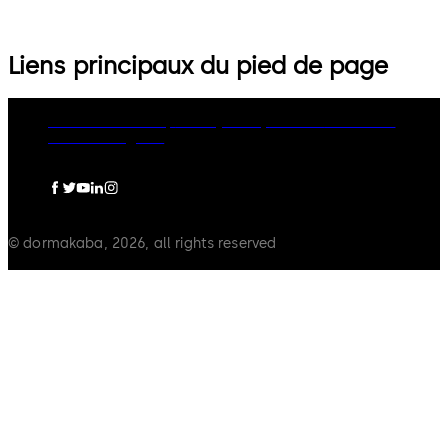
Liens principaux du pied de page
dormakaba Group
Privacy Policy
Cookies
Disclaimer
Mentions légales
© dormakaba, 2026, all rights reserved