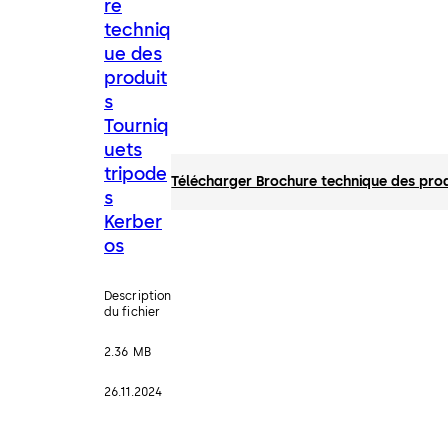
re
techniq
ue des
produit
s
Tourniq
uets
tripode
Télécharger Brochure technique des prod
s
Kerber
os
Description
du fichier
2.36 MB
26.11.2024