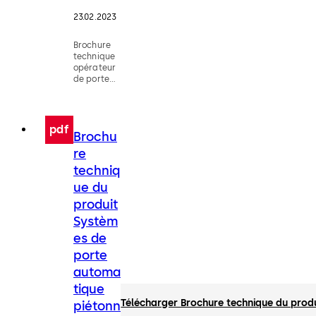
23.02.2023
Brochure
technique
opérateur
de porte
coulissante,
ES PROLINE
pdf
Brochu
re
techniq
ue du
produit
Systèm
es de
porte
automa
tique
Télécharger Brochure technique du prod
piétonn