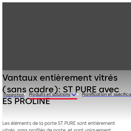
Portes
Produits
automatiques
Portes
Vantaux
coulissantes
entièrement
automatiques
vitrés (sans
cadre): ST PURE
avec ES PROLINE
Vantaux entièrement vitrés
(sans cadre): ST PURE avec
Produits et solutions
Planification et spécific
Inspiration
ES PROLINE
Les éléments de la porte ST PURE sont entièrement
vitrés, sans profilés de porte, et sont uniquement