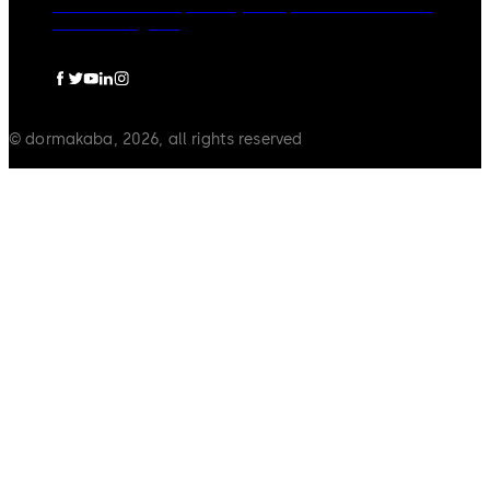
dormakaba Group
Privacy Policy
Cookies
Disclaimer
Mentions légales
© dormakaba, 2026, all rights reserved