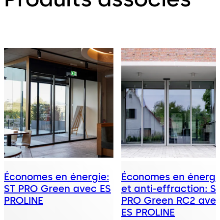
Économes en énergie:
Économes en énergi
ST PRO Green avec ES
et anti-effraction: S
PROLINE
PRO Green RC2 ave
ES PROLINE