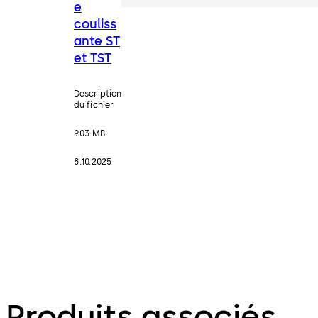
e
couliss
ante ST
et TST
Description
du fichier
9.03 MB
8.10.2025
Produits associés