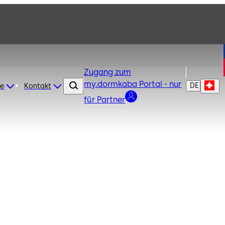
Zugang zum
my.dormkaba Portal - nur
DE
re
Kontakt
für Partner