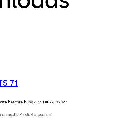
nloads
TS 71
Dateibeschreibung
213.51 KB
27.10.2023
Technische Produktbroschüre