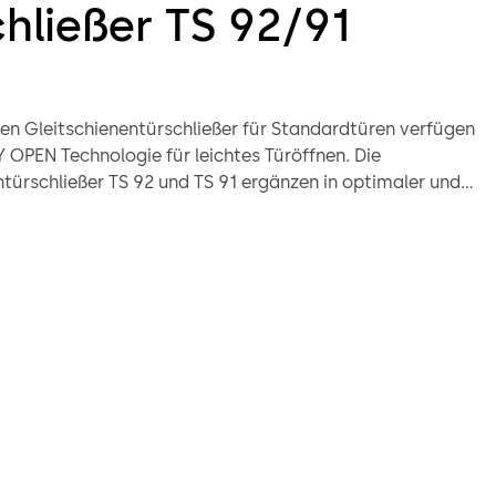
hließer TS 92/91
llen Gleitschienentürschließer für Standardtüren verfügen
 OPEN Technologie für leichtes Türöffnen. Die
ntürschließer TS 92 und TS 91 ergänzen in optimaler und
cher Weise das TS 93 Programm. Das Contur Design sorgt
heitliche Formgebung im Objekt.