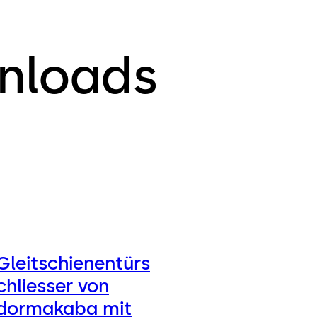
nloads
Gleitschienentürs
chliesser von
dormakaba mit