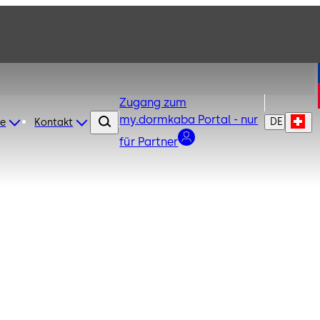
Zugang zum
my.dormkaba Portal - nur
DE
re
Kontakt
für Partner