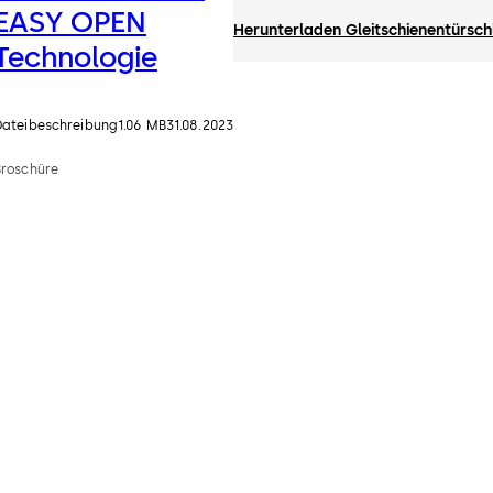
EASY OPEN
Herunterladen Gleitschienentürsc
Technologie
Dateibeschreibung
1.06 MB
31.08.2023
Broschüre