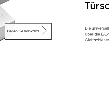
Türsc
Die universe
Gehen Sie vorwärts
über die EASY
Gleitschiene
wirtschaftli
für eine ein