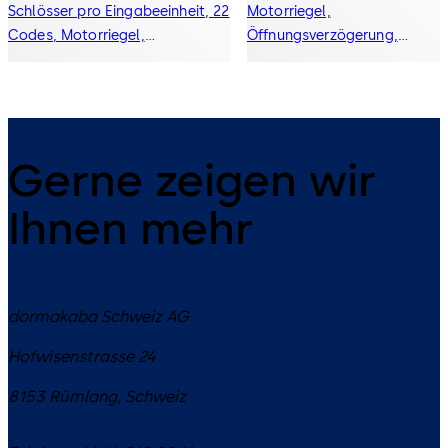
Schlösser pro Eingabeeinheit, 22
Motorriegel,
Codes, Motorriegel,
Öffnungsverzögerung,
Öffnungsverzögerung,
Zeitschloss, Ereignisspeicher 
Zeitschloss, Ereignisspeicher mit
10000 Einträgen,
10000 Einträgen,
Alarmanschluss, Display
Alarmanschluss, Display
Gerne zeigen wir
Ihnen mehr
dormakaba Schweiz AG
Hofwisenstrasse 24
8153
Rümlang
,
Schweiz