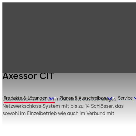
Hochsicherheitss
Produkte
Axessor
chlösser
Axessor CIT
Axessor CIT
Produkte & Lösungen
Planen & Ausschreiben
Service
Das Axessor CIT ist ein modulares, ausbaufähiges
Netzwerkschloss-System mit bis zu 14 Schlösser, das
sowohl im Einzelbetrieb wie auch im Verbund mit
mehreren tausend Schloss-Systemen betrieben werden
kann.