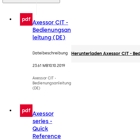
pdf
Axessor CIT -
Bedienungsan
leitung (DE)
Dateibeschreibung
Herunterladen Axessor CIT - Be
23.61 MB
10.10.2019
Axessor CIT -
Bedienungsanleitung
(DE)
pdf
Axessor
series -
Quick
Reference