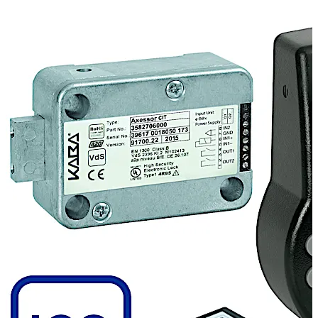
Die Einmalcode-funktion des Axessor CIT zeichnet sich
durch sein Interaktives Code System (ICS) aus.
Im ICS-Modus registriert sich der Benutzer mit seiner
persönlichen ID am Schloss. Das ICS stellt die
Anwesenheit vor Ort sicher und generiert eine
temporäre, personen- und situationsspezifische Einmal-
Frage. Erst nach telefonischer Weiterleitung dieser Frage
an die Einsatzzentrale und Verifizierung der Daten erhält
der Benutzer von der Einsatzzentrale einen Einmalcode
zum Öffnen des Schlosses. Jedes Ereignis wird
aufgezeichnet, um eine maximale Transparenz zu
gewährleisten.