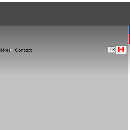
FR
rières
Contact