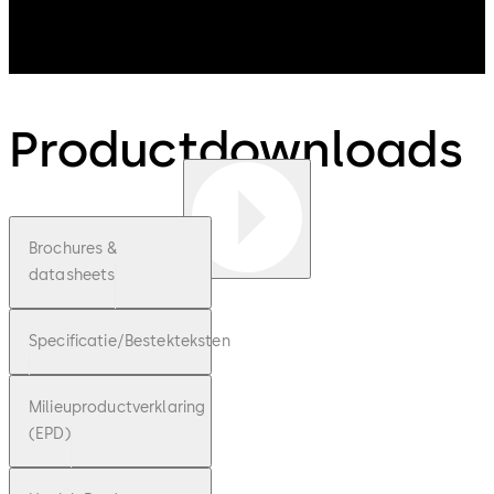
Productdownloads
Brochures &
datasheets
Specificatie/Bestekteksten
Milieuproductverklaring
(EPD)