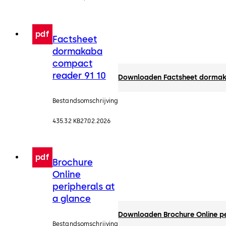
Technisch-
commerciële
documentatie (NL)
pdf
Factsheet
dormakaba
compact
reader 91 10
Downloaden Factsheet dormak
Bestandsomschrijving
435.32 KB
27.02.2026
pdf
Brochure
Online
peripherals at
a glance
Downloaden Brochure Online pe
Bestandsomschrijving