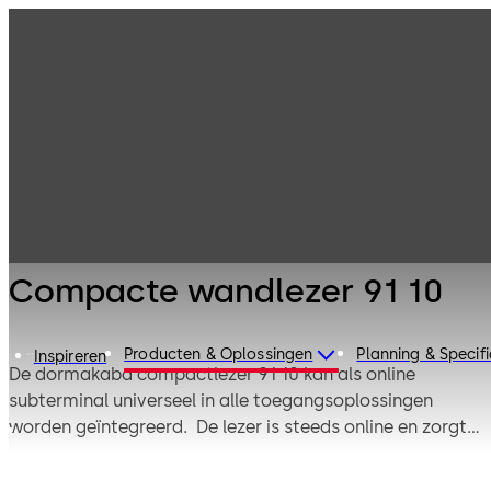
Toegangscontrol
Producten
e en
tijdregistratie
Kaartlezers &
Compacte
randapparatuur
wandlezer 91 10
Compacte wandlezer 91 10
Producten & Oplossingen
Planning & Specifi
Inspireren
De dormakaba compactlezer 91 10 kan als online
subterminal universeel in alle toegangsoplossingen
worden geïntegreerd. De lezer is steeds online en zorgt
samen met een sturingseenheid voor verhoogde
veiligheid in uw bedrijf. Dankzij het innovatieve,