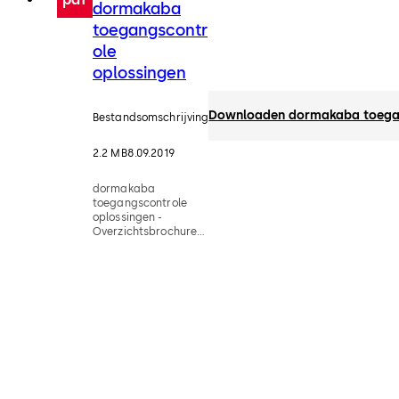
dormakaba
toegangscontr
ole
oplossingen
Downloaden dormakaba toegan
Bestandsomschrijving
2.2 MB
8.09.2019
dormakaba
toegangscontrole
oplossingen -
Overzichtsbrochure
(NL)