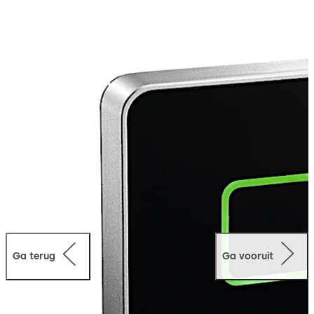
hoogglanzende en compacte design past hij perfect in
moderne gebouwstructuren.
Ga terug
Ga vooruit