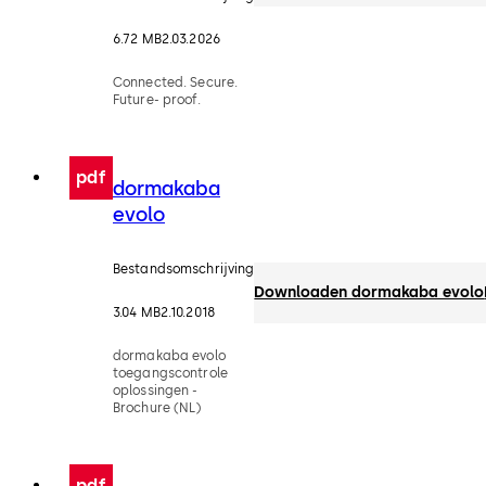
6.72 MB
2.03.2026
Connected. Secure.
Future- proof.
pdf
dormakaba
evolo
Bestandsomschrijving
Downloaden dormakaba evolo
3.04 MB
2.10.2018
dormakaba evolo
toegangscontrole
oplossingen -
Brochure (NL)
pdf