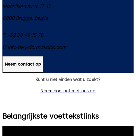
Monnikenwerve 17-19
8000
Brugge
,
België
T:
+32 50 45 15 70
E:
info.be@dormakaba.com
Neem contact op
Kunt u niet vinden wat u zoekt?
Neem contact met ons op
Belangrijkste voettekstlinks
dormakaba Group
Privacy Policy
Cookies
Disclaimer