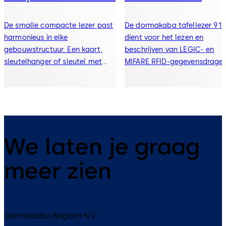
De smalle compacte lezer past
De dormakaba tafellezer 91 
harmonieus in elke
dient voor het lezen en
gebouwstructuur. Een kaart,
beschrijven van LEGIC- en
sleutelhanger of sleutel met
MIFARE RFID-gegevensdrager
RFID voor de lezer houden en
in de vorm van kaarten of
binnentreden.
sleutels, die in de tijdregistra
of toegangscontrole geplaat
worden.
We laten je graag
meer zien
dormakaba Belgium N.V.