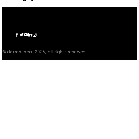
dormakaba Group
Privacy Policy
Cookies
Disclaimer
Legal notice
© dormakaba, 2026, all rights reserved