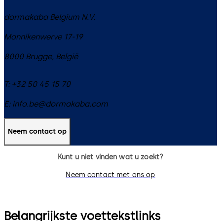
dormakaba Belgium N.V.
Monnikenwerve 17-19
8000
Brugge
,
België
T:
+32 50 45 15 70
E:
info.be@dormakaba.com
Neem contact op
Kunt u niet vinden wat u zoekt?
Neem contact met ons op
Belangrijkste voettekstlinks