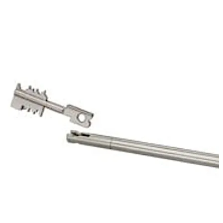
Als de kluis op slot is, wordt de sleuteldragerset
vastgezet met behulp van het mechanisme van het
eerste slot. Zo wordt het sleutelgat van de 70011 Primus
C beschermd.