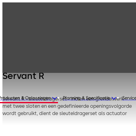
Mauer
Producten
Kluissloten
Mechanisch
Servant R
Servant R
Producten & Oplossingen
Planning & Specificatie
Servic
Servant R - sleuteldragerset - indien een grendelwerk
met twee sloten en een gedefinieerde openingsvolgorde
wordt gebruikt, dient de sleuteldragerset als actuator
en manipulatiebeveiliging van 70011 Primus C die als
tweede wordt geopend.