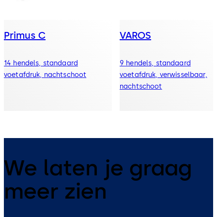
Primus C
VAROS
14 hendels, standaard
9 hendels, standaard
voetafdruk, nachtschoot
voetafdruk, verwisselbaar,
nachtschoot
We laten je graag
meer zien