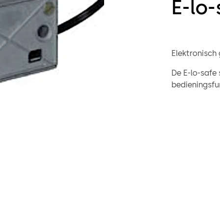
E-lo-
Elektronisch
De E-lo-safe 
bedieningsfu
Bij de uitvo
Deze uitvoeri
volledige vri