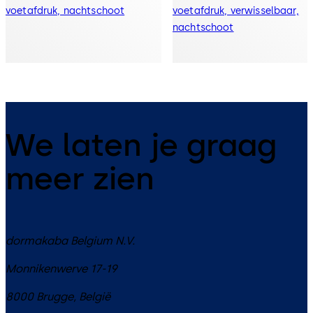
voetafdruk, nachtschoot
voetafdruk, verwisselbaar,
nachtschoot
We laten je graag
meer zien
dormakaba Belgium N.V.
Monnikenwerve 17-19
8000
Brugge
,
België