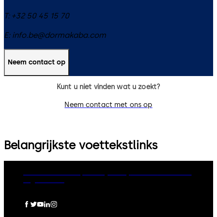
T:
+32 50 45 15 70
E:
info.be@dormakaba.com
Neem contact op
Kunt u niet vinden wat u zoekt?
Neem contact met ons op
Belangrijkste voettekstlinks
dormakaba Group
Privacy Policy
Cookies
Disclaimer
Legal notice