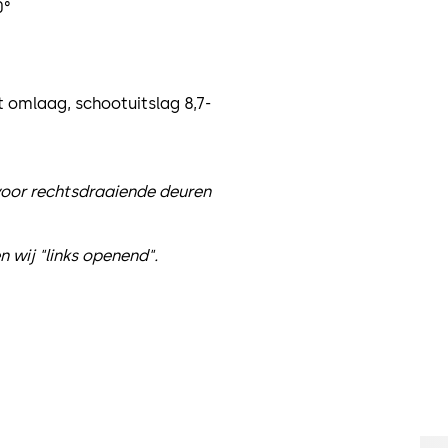
0°
t omlaag, schootuitslag 8,7-
 voor rechtsdraaiende deuren
n wij "links openend".