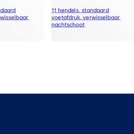
ndaard
11 hendels, standaard
wisselbaar,
voetafdruk, verwisselbaar,
nachtschoot