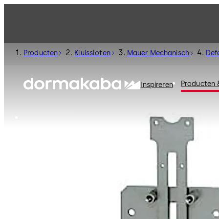
Producten
Kluissloten
Mauer Mechanisch
Def
Producten 
Inspireren