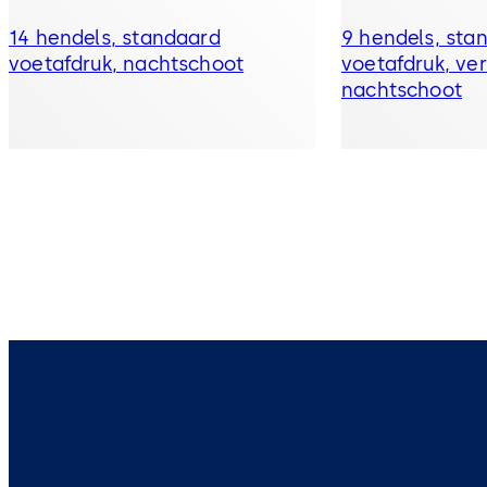
14 hendels, standaard
9 hendels, sta
voetafdruk, nachtschoot
voetafdruk, ver
nachtschoot