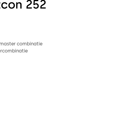
tcon 252
 master combinatie
ercombinatie
gebruikerscombinaties
toegang
Gebruikers hebben een combinatie van 8 cijfers,
 een 2-cijferige gebruikers-ID en een door de gebruiker
jferige pincode
ondergeschikte-modus
Geeft alleen toegang aan een
te nadat deze is ingeschakeld via een toezichthoudende
Eenmaal ingeschakeld heeft een ondergeschikte gebruiker
n geldige openingstijd toegang tot het slot.