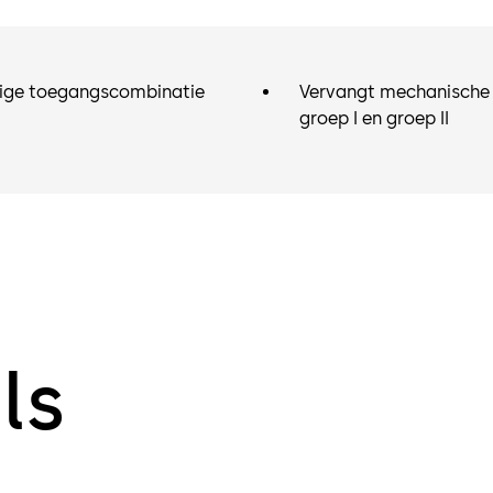
Dual Custod
om het slot 
Numeriek to
erige toegangscombinatie
Vervangt mechanische 
groep I en groep II
Uitsluiting 
worden ingev
toegang tot 
het slot opn
Eenvoudige r
meeste mecha
Audittraject
Aantal vermeldingen/activiteiten is 100 records in
opeenvolgen
ls
Beschikbare 
weergeven o
Windows® Sof
Optie p