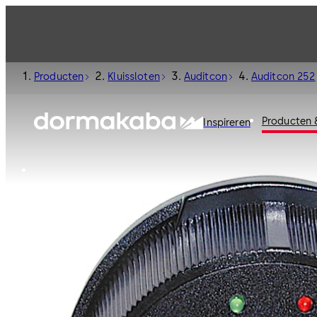
Producten
Kluissloten
Auditcon
Auditcon 252
Producten 
Inspireren