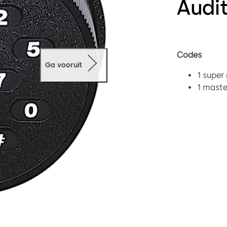
Audi
Codes
Ga vooruit
1 super
1 mast
Tot 20 
8-cijferige 
bestaande uit
gekozen 6-ci
Supervisor/
ondergeschik
combinatie. 
gedurende ee