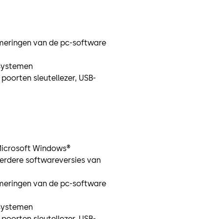
Gebruik
Audit 
Gebruik
meringen van de pc-software
Alarminterfa
stuurt een s
systemen
alarmsystee
 poorten sleutellezer, USB-
Tijdvertrag
voordat toeg
OPMERKING:
307025) kan 
catalogusprij
Microsoft Windows®
erdere softwareversies van
meringen van de pc-software
systemen
 poorten sleutellezer, USB-