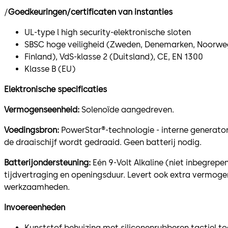
/
Goedkeuringen/certificaten van instanties
UL-type l high security-elektronische sloten
SBSC hoge veiligheid (Zweden, Denemarken, Noorwe
Finland), VdS-klasse 2 (Duitsland), CE, EN 1300
Klasse B (EU)
Elektronische specificaties
Vermogenseenheid:
Solenoïde aangedreven.
Voedingsbron:
PowerStar®-technologie - interne generat
de draaischijf wordt gedraaid. Geen batterij nodig.
Batterijondersteuning:
Eén 9-Volt Alkaline (niet inbegrepen
tijdvertraging en openingsduur. Levert ook extra vermoge
werkzaamheden.
Invoereenheden
Kunststof behuizing met siliconenrubberen tactiel to