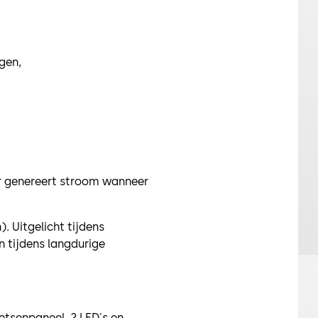
gen,
or genereert stroom wanneer
). Uitgelicht tijdens
n tijdens langdurige
etsenpaneel, 2 LED's en