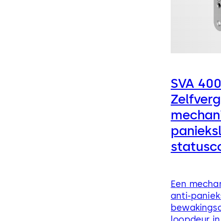
SVA 40
Zelfver
mechani
panieks
statusc
Een mechan
anti-paniek
bewakingsc
loopdeur in