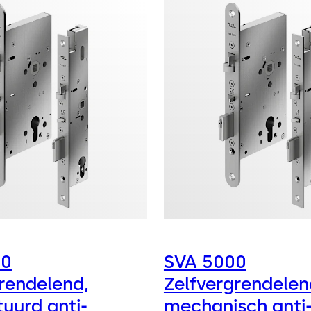
00
SVA 5000
grendelend,
Zelfvergrendelen
uurd anti-
mechanisch anti