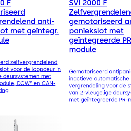
0 F
SVI 2000 F
iseerd
Zelfvergrendelen
rendelend anti-
gemotoriseerd an
ot met geïntegr.
paniekslot met
ule
geïntegreerde PR
module
erd zelfvergrendelend
slot voor de loopdeur in
Gemotoriseerd antipani
ge deursystemen met
inactieve automatische
module, DCW® en CAN-
vergrendeling voor de 
ting
van 2-vleugelige deurs
met geïntegreerde PR-