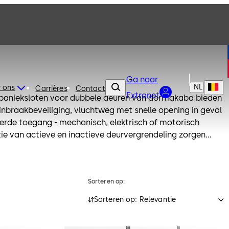
Ga naar
NL
 ons
Carrières
Contact
Extranet
-panieksloten voor dubbele deuren van dormakaba bieden
n: inbraakbeveiliging, vluchtweg met snelle opening in geval
erde toegang - mechanisch, elektrisch of motorisch
 van actieve en inactieve deurvergrendeling zorgen
 automatisch vergrendeld wordt na het dichtgaan van de
vleugel en de actieve vleugel kunnen op elk moment
richting, volgens EN 179 of EN 1125. Telkens wordt de
Sorteren op:
trouwbaar en verzekeringstechnisch vergrendelt. Er zijn
n en kaderprofieldeuren verkrijgbaar.
Sorteren op: Relevantie