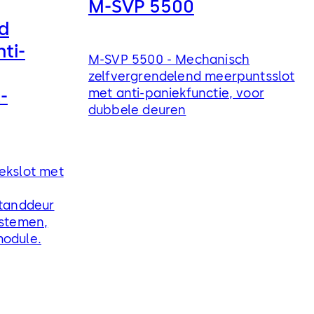
M-SVP 5500
d
ti-
M-SVP 5500 - Mechanisch
zelfvergrendelend meerpuntsslot
-
met anti-paniekfunctie, voor
dubbele deuren
ekslot met
standdeur
ystemen,
module.