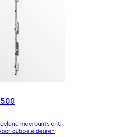
3500
ndelend meerpunts anti-
 voor dubbele deuren