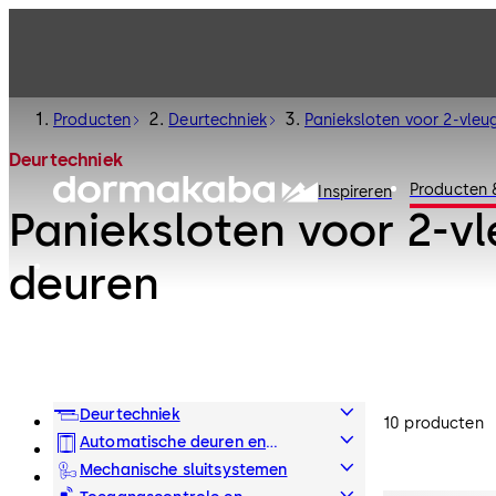
Producten
Deurtechniek
Panieksloten voor 2-vleu
Deurtechniek
Producten 
Inspireren
Panieksloten voor 2-vl
deuren
Deurtechniek
10 producten
Automatische deuren en
beveiligingsdeuren
Mechanische sluitsystemen