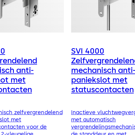
00
SVI 4000
grendelend
Zelfvergrendelen
sch anti-
mechanisch anti
lot met
paniekslot met
ontacten
statuscontacten
isch zelfvergrendelend
Inactieve vluchtwegver
slot met
met automatisch
ontacten voor de
vergrendelingsmechani
 2-vleugelige
de standdeur en met