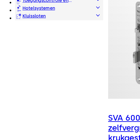
Toegangscontrole en
tijdregistratie
Hotelsystemen
Kluissloten
SVA 60
zelfver
krukgest