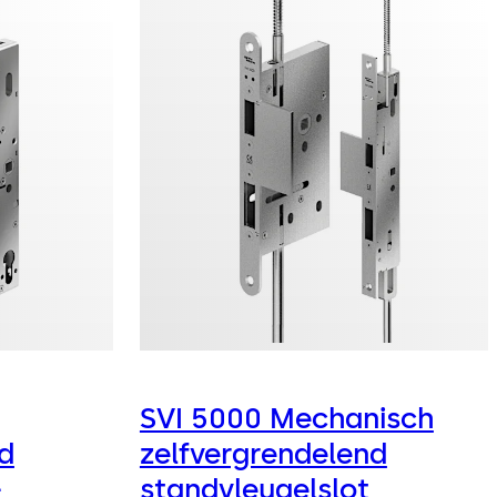
SVI 5000 Mechanisch
d
zelfvergrendelend
-
standvleugelslot