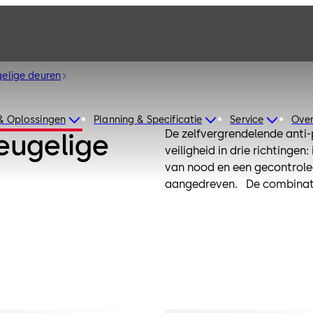
gelige deuren
& Oplossingen
Planning & Specificatie
Service
Over
De zelfvergrendelende anti
eugelige
veiligheid in drie richtinge
van nood en een gecontrole
aangedreven. De combinatie
ervoor dat de deur telkens
deurvleugels. De inactieve 
worden geopend in de vlucht
nachtschoot van het slot be
varianten voor houten deure