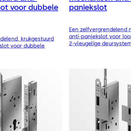
lot voor dubbele
paniekslot
Een zelfvergrendelend
anti-paniekslot voor lo
delend, krukgestuurd
2-vleugelige deursyste
slot voor dubbele