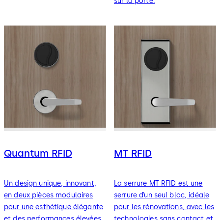
sur la porte.
Quantum RFID
MT RFID
Un design unique, innovant,
La serrure MT RFID est une
en deux pièces modulaires
serrure d’un seul bloc, idéale
pour une esthétique élégante
pour les rénovations, avec les
et des performances élevées.
technologies sans contact et