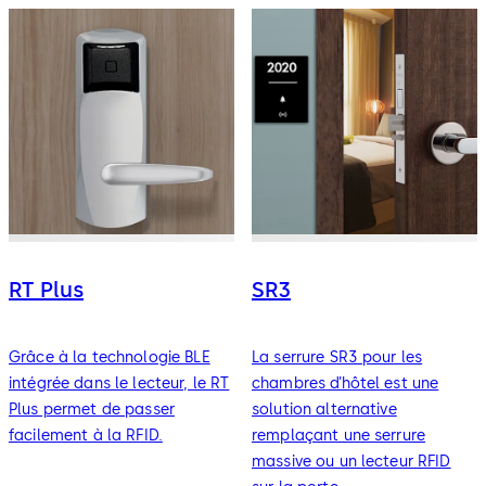
RT Plus
SR3
Grâce à la technologie BLE
La serrure SR3 pour les
intégrée dans le lecteur, le RT
chambres d’hôtel est une
Plus permet de passer
solution alternative
facilement à la RFID.
remplaçant une serrure
massive ou un lecteur RFID