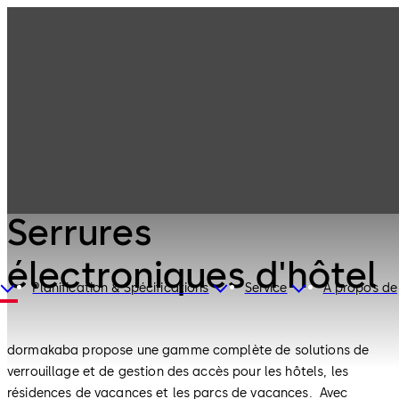
Systèmes pour
Produits
hôtels
Serrures
électroniques
d'hôtel
Systèmes pour hôtels
Serrures
électroniques d'hôtel
Planification & Spécifications
Service
À propos de
dormakaba propose une gamme complète de solutions de
verrouillage et de gestion des accès pour les hôtels, les
résidences de vacances et les parcs de vacances. Avec