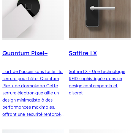
compatibles Bluetooth Low Energy (BLE) et peuvent
fonctionner avec les solutions Mobile Access de dormakaba,
permettant aux clients d’utiliser leurs appareils mobiles
comme clé pour leur chambre.
Quantum Pixel+
Saffire LX
L'art de l'accès sans faille : la
Saffire LX - Une technologie
serrure pour hôtel Quantum
RFID sophistiquée dans un
Pixel+ de dormakaba.Cette
design contemporain et
serrure électronique allie un
discret
design minimaliste à des
performances maximales,
offrant une sécurité renforcée
et une utilisation simplifiée
pour vos clients.