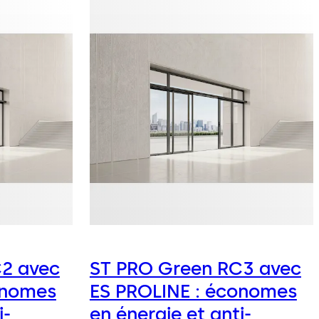
2 avec
ST PRO Green RC3 avec
onomes
ES PROLINE : économes
i-
en énergie et anti-