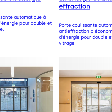
effraction
ssante automatique à
'énergie pour double et
Porte coulissante auto
ge.
antieffraction à économ
d'énergie pour double et
vitrage