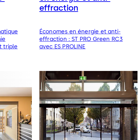
effraction
matique
Économes en énergie et anti-
ie
effraction : ST PRO Green RC3
 triple
avec ES PROLINE