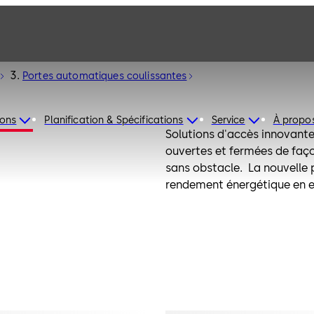
Portes automatiques coulissantes
ions
Planification & Spécifications
Service
À propo
Solutions d'accès innovant
ouvertes et fermées de faço
sans obstacle. La nouvelle
rendement énergétique en es
minces et une isolation the
10077 et la Déclaration Env