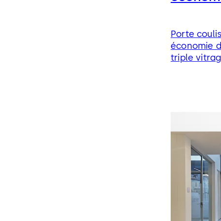
Porte couli
économie d
triple vitra