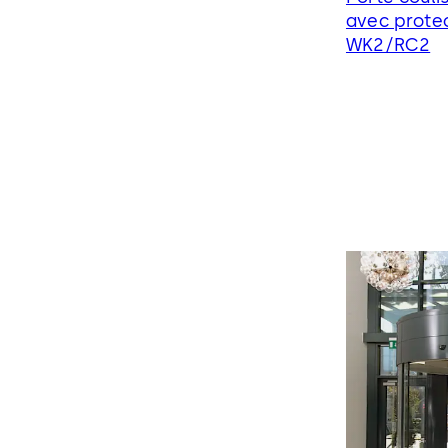
avec protec
WK2/RC2