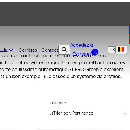
Accédez à
FR
s de
Carrières
Contact
l'Extranet
es démontrant comment les entrées peuvent être
n fiable et éco-énergétique tout en permettant un accès
 porte coulissante automatique ST PRO Green à excellent
t un bon exemple. Elle associe un système de profilés
rmique efficace répondant aux exigences de la EN ISO
ironnementale Produit (EPD).
Trier par:
Trier par: Pertinence