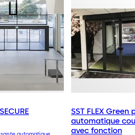
 SECURE
SST FLEX Green 
automatique cou
avec fonction
issante automatique