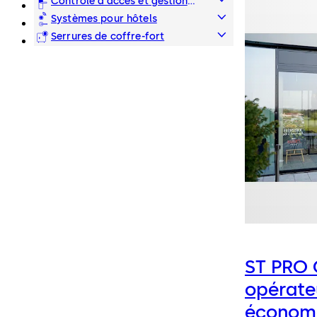
Contrôle d’accès et gestion
des temps
Systèmes pour hôtels
Serrures de coffre-fort
ST PRO 
opérate
économe