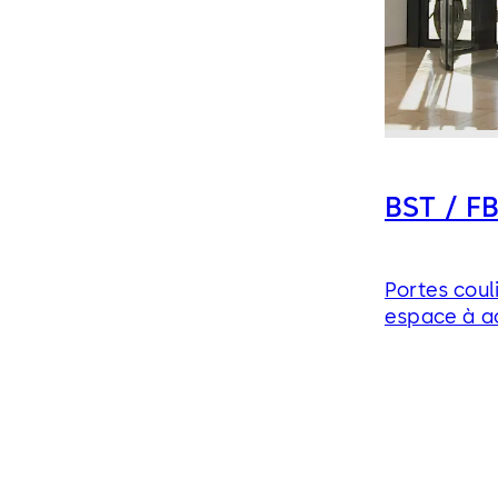
BST / F
Portes coul
espace à ac