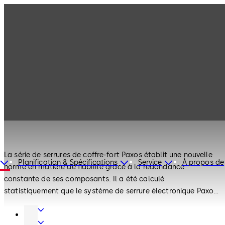
Serrures de
Produits
Paxos
coffre-fort
Serrures de coffre-fort
Paxos
La série de serrures de coffre-fort Paxos établit une nouvelle
Planification & Spécifications
Service
À propos de
norme en matière de fiabilité grâce à la redondance
constante de ses composants. Il a été calculé
statistiquement que le système de serrure électronique Paxos
peut fonctionner jusqu’à 15 millions d’heures avant une
Technique
défaillance totale. Les serrures sont capables d’auto-
de
Portes