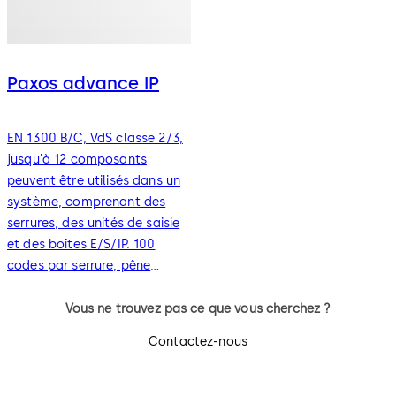
Paxos advance IP
EN 1300 B/C, VdS classe 2/3,
jusqu'à 12 composants
peuvent être utilisés dans un
système, comprenant des
serrures, des unités de saisie
et des boîtes E/S/IP. 100
codes par serrure, pêne
dormant motorisé, délais de
temporisation, fonctions de
Vous ne trouvez pas ce que vous cherchez ?
blocage horaire, audit de
Contactez-nous
10 000 événements,
connexions d'alarme,
redondance, affichage