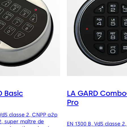
 Basic
LA GARD Combo
Pro
VdS classe 2, CNPP a2p
2, super maître de
EN 1300 B, VdS classe 2,