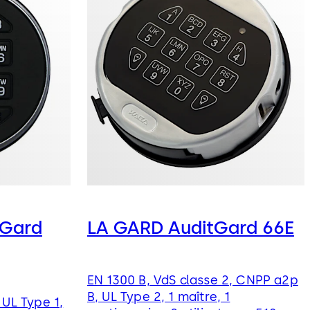
Gard
LA GARD AuditGard 66E
EN 1300 B, VdS classe 2, CNPP a2p
B, UL Type 2, 1 maître, 1
 UL Type 1,