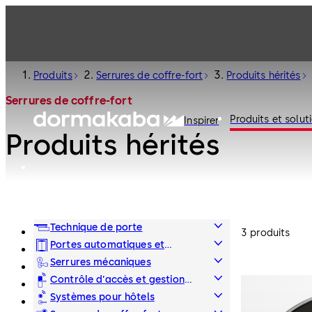
Produits
Serrures de coffre-fort
Produits hérités
Serrures de coffre-fort
Produits et solut
Inspirer
Produits hérités
Technique de porte
3 produits
Portes automatiques et
obstacles physiques
Serrures mécaniques
Contrôle d’accès et gestion
des temps
Systèmes pour hôtels