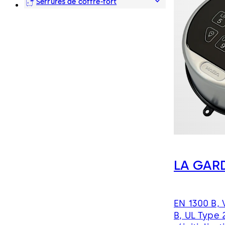
Serrures de coffre-fort
LA GARD
EN 1300 B, 
B, UL Type 