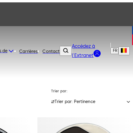
Accédez à
FR
s de
Carrières
Contact
l'Extranet
Trier par:
Trier par: Pertinence