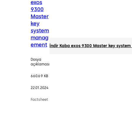
exos
9300
Master
key
system
manag
ement
İndir Kaba exos 9300 Master key syst
Dosya
açıklaması
660.69 KB
22.01.2024
Factsheet