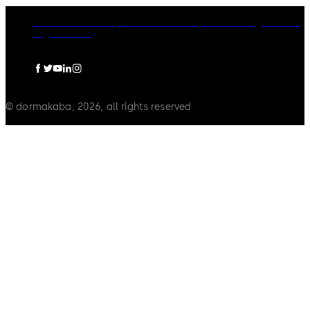
dormakaba Group
Gizlilik Politikası
Çerezler
Feragatname
Legal notice
© dormakaba, 2026, all rights reserved