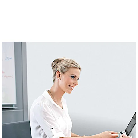
acil durumlar için elektronik kilitlere geçersiz kılma olarak
takılan bir dizi mekanik kilitten oluşur.
Ancak, özellikle büyük bir kuruluşta, her kapıya hangi
erişim türüne (elektronik kart veya mekanik anahtar)
kimin sahip olduğuna dair genel bir bakış nasıl elde edilir
Kaba exos, verimli MKS (ana anahtar sistemleri)
modülümüzü kullanarak kimlik kartlarının yanı sıra
mekanik anahtarları yönetmenizi sağlar. Net bir genel
bakış sağlar ve kimin hangi kapıya anahtar ve / veya
kart taşıdığını izleyebilirsiniz.