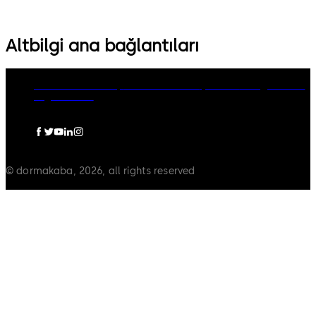
Altbilgi ana bağlantıları
dormakaba Group
Gizlilik Politikası
Çerezler
Feragatname
Legal notice
© dormakaba, 2026, all rights reserved