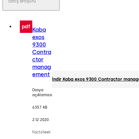
Satış Broşürü
pdf
Kaba
exos
9300
Contra
ctor
manag
ement
İndir Kaba exos 9300 Contractor mana
Dosya
açıklaması
635.7 KB
2.12.2020
Factsheet