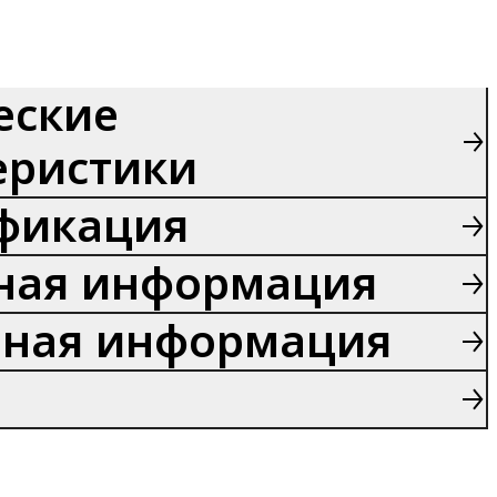
еские
еристики
фикация
ная информация
ная информация