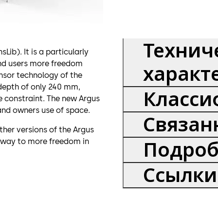
Технич
b). It is a particularly
and users more freedom
характ
nsor technology of the
depth of only 240 mm,
Класси
e constraint. The new Argus
and owners use of space.
Связан
ther versions of the Argus
 way to more freedom in
Подроб
Ссылки