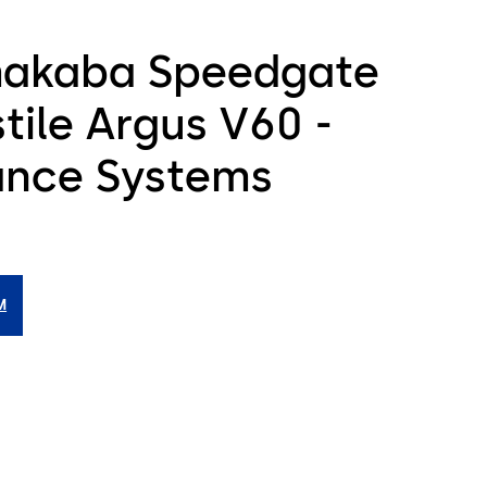
akaba Speedgate
tile Argus V60 -
ance Systems
M