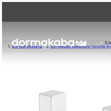
О н
Все BIM-объекты
dormakaba Speedgate Turnstile Ar