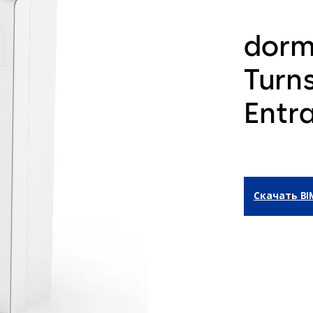
dorm
Turns
Entr
Скачать BI