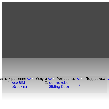
укты и решения
Услуги
Референсы
Поддержка
Все BIM-
dormakaba
объекты
Sliding Door
System ST Flex -
Entrance
Systems