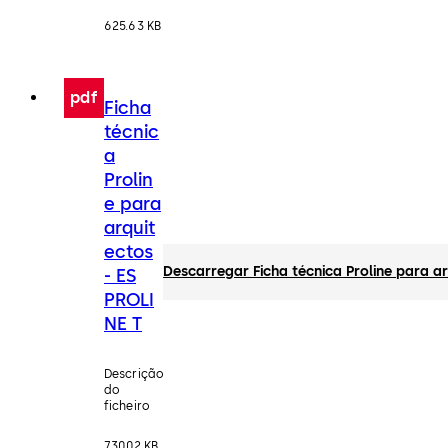
625.63 KB
pdf
Ficha
técnic
a
Prolin
e para
arquit
ectos
Descarregar Ficha técnica Proline para ar
- ES
PROLI
NE T
Descrição
do
ficheiro
730.02 KB