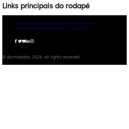
Links principais do rodapé
Grupo dormakaba
Política de Privacidade
Política de Cookies
Aviso Legal
Imprint
© dormakaba, 2026, all rights reserved