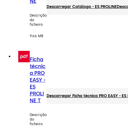
NE
Descarregar Catálogo - ES PROLINE
Desc
Descrição
do
ficheiro
9.66 MB
pdf
Ficha
técnic
a PRO
EASY -
ES
PROLI
Descarregar Ficha técnica PRO EASY - ES
NE T
Descrição
do
ficheiro