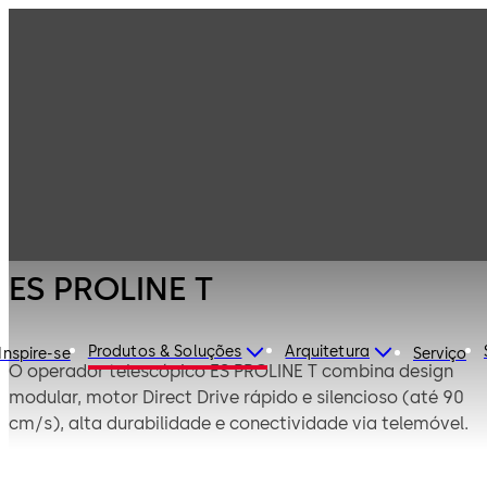
Portas
Produtos
automáticas e
barreiras de
Operadores para
ES PROLINE T
acesso
portas
automáticas
deslizantes
ES PROLINE T
Produtos & Soluções
Arquitetura
Inspire-se
Serviço
O operador telescópico ES PROLINE T combina design
modular, motor Direct Drive rápido e silencioso (até 90
cm/s), alta durabilidade e conectividade via telemóvel.