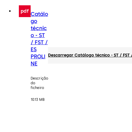
pdf
Catálo
go
técnic
o - ST
/ FST /
ES
Descarregar Catálogo técnico - ST / FST 
PROLI
NE
Descrição
do
ficheiro
10.13 MB