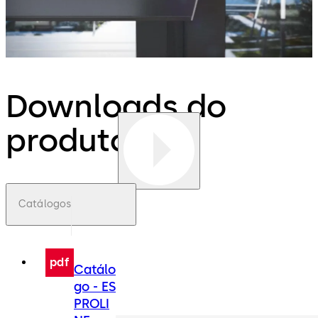
Downloads do
produto
Catálogos
pdf
Catálo
go - ES
PROLI