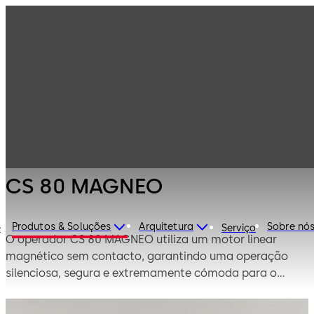
Portas
Produtos
automáticas e
barreiras de
Operadores para
CS 80 MAGNEO
acesso
portas
automáticas
deslizantes
CS 80 MAGNEO
Produtos & Soluções
Arquitetura
Sobre nó
e
Serviço
O operador CS 80 MAGNEO utiliza um motor linear
magnético sem contacto, garantindo uma operação
silenciosa, segura e extremamente cómoda para o
utilizador.