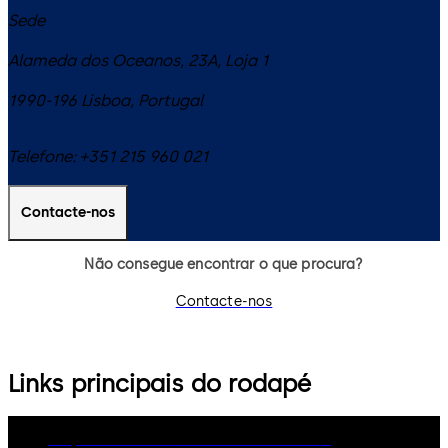
Sede
Alameda dos Oceanos, 23A, Loja 1
1990-196
Lisboa
,
Portugal
Telefone:
+351 215 960 021
Contacte-nos
Não consegue encontrar o que procura?
Contacte-nos
Links principais do rodapé
Grupo dormakaba
Política de Privacidade