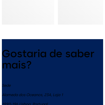
Gostaria de saber
mais?
Sede
Alameda dos Oceanos, 23A, Loja 1
1990-196
Lisboa
,
Portugal