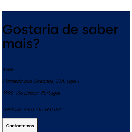
Gostaria de saber
mais?
Sede
Alameda dos Oceanos, 23A, Loja 1
1990-196
Lisboa
,
Portugal
Telefone:
+351 215 960 021
Contacte-nos