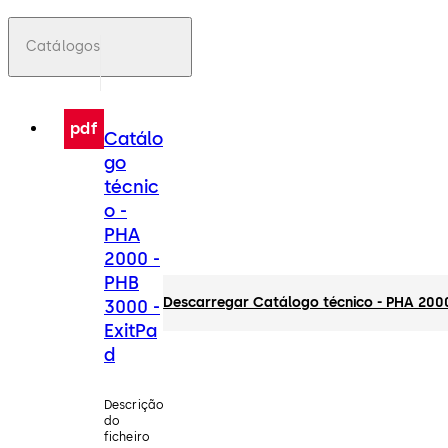
Catálogos
pdf
Catálo
go
técnic
o -
PHA
2000 -
PHB
Descarregar Catálogo técnico - PHA 2000
3000 -
ExitPa
d
Descrição
do
ficheiro