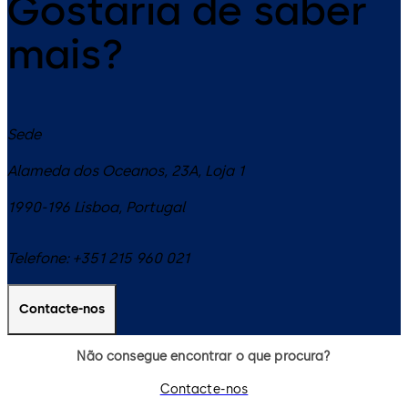
Gostaria de saber
mais?
Sede
Alameda dos Oceanos, 23A, Loja 1
1990-196
Lisboa
,
Portugal
Telefone:
+351 215 960 021
Contacte-nos
Não consegue encontrar o que procura?
Contacte-nos