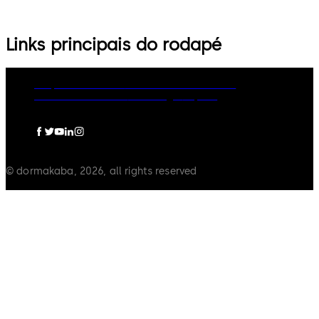
Links principais do rodapé
Grupo dormakaba
Política de Privacidade
Política de Cookies
Aviso Legal
Imprint
© dormakaba, 2026, all rights reserved