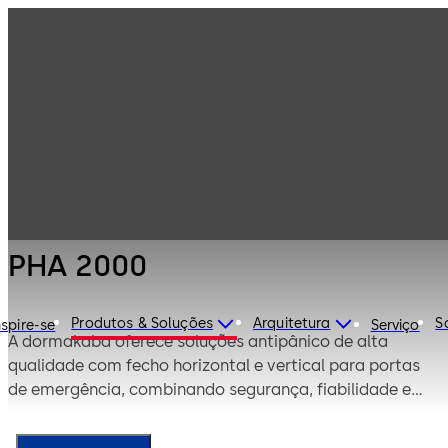
Molas e
Produtos
ferragens para
portas
Barras
PHA 2000
antipânico e
saídas de
emergência
PHA 2000
Produtos & Soluções
Arquitetura
S
nspire-se
Serviço
A dormakaba oferece soluções antipânico de alta
qualidade com fecho horizontal e vertical para portas
de emergência, combinando segurança, fiabilidade e
design apelativo.