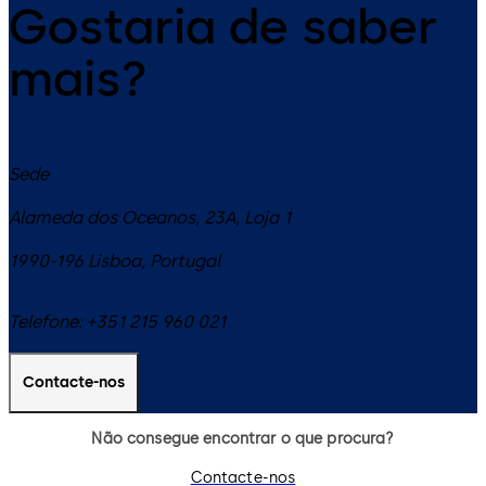
Gostaria de saber
mais?
Sede
Alameda dos Oceanos, 23A, Loja 1
1990-196
Lisboa
,
Portugal
Telefone:
+351 215 960 021
Contacte-nos
Não consegue encontrar o que procura?
Contacte-nos