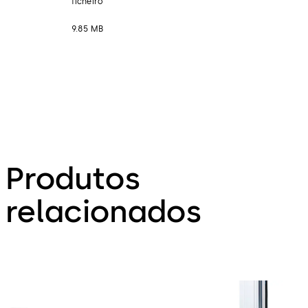
ficheiro
9.85 MB
Produtos
relacionados