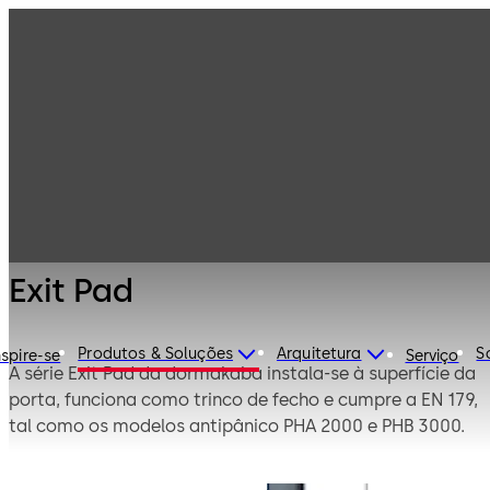
Molas e
Produtos
ferragens para
portas
Barras
Exit Pad
antipânico e
saídas de
emergência
Exit Pad
Produtos & Soluções
Arquitetura
S
nspire-se
Serviço
A série Exit Pad da dormakaba instala-se à superfície da
porta, funciona como trinco de fecho e cumpre a EN 179,
tal como os modelos antipânico PHA 2000 e PHB 3000.