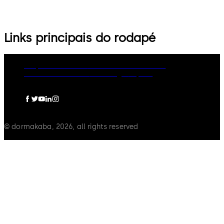
Links principais do rodapé
Grupo dormakaba
Política de Privacidade
Política de Cookies
Aviso Legal
Imprint
© dormakaba, 2026, all rights reserved