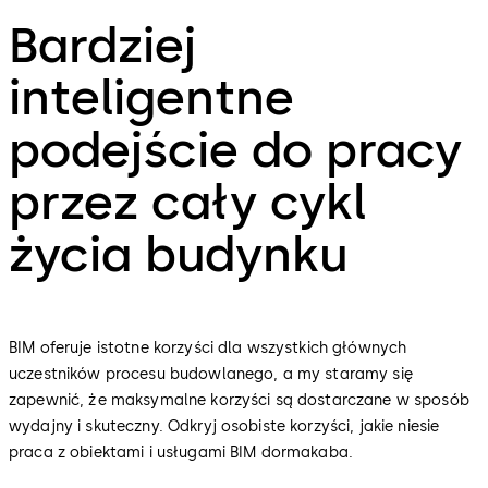
Bardziej
inteligentne
podejście do pracy
przez cały cykl
życia budynku
BIM oferuje istotne korzyści dla wszystkich głównych
uczestników procesu budowlanego, a my staramy się
zapewnić, że maksymalne korzyści są dostarczane w sposób
wydajny i skuteczny. Odkryj osobiste korzyści, jakie niesie
praca z obiektami i usługami BIM dormakaba.