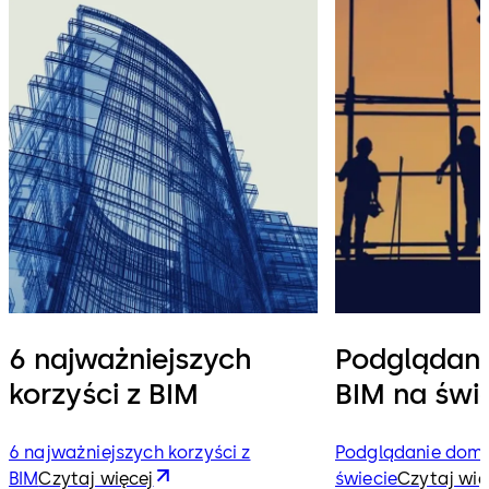
6 najważniejszych
Podglądani
korzyści z BIM
BIM na świ
6 najważniejszych korzyści z
Podglądanie domi
BIM
Czytaj więcej
świecie
Czytaj wię