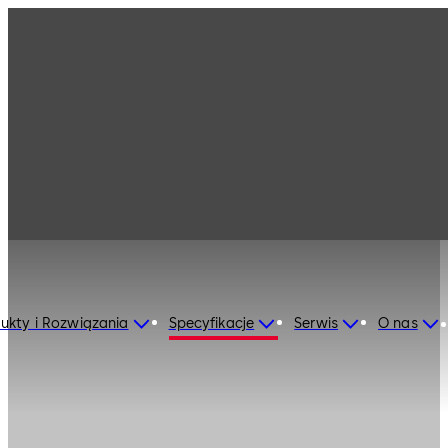
ukty i Rozwiązania
Specyfikacje
Serwis
O nas