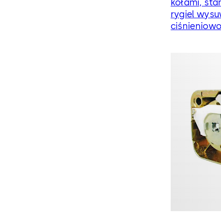
kołami, st
rygiel wysu
ciśnieniowo