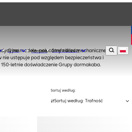
 tradycyjne modele, polecamy nasze mechaniczne zamki
O nas
Strefa Wiedzy
Kontakt
ów nie ustępuje pod względem bezpieczeństwa i
150-letnie doświadczenie Grupy dormakaba.
Sortuj według:
Sortuj według: Trafność