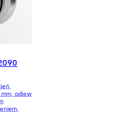
2090
ień,
6 mm, odlew
ym
eniem,