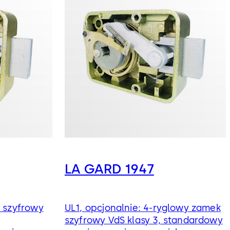
LA GARD 1947
k szyfrowy
UL1, opcjonalnie: 4-ryglowy zamek
szyfrowy VdS klasy 3, standardowy