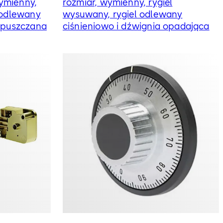
ymienny,
rozmiar, wymienny, rygiel
 odlewany
wysuwany, rygiel odlewany
 opuszczana
ciśnieniowo i dźwignia opadająca