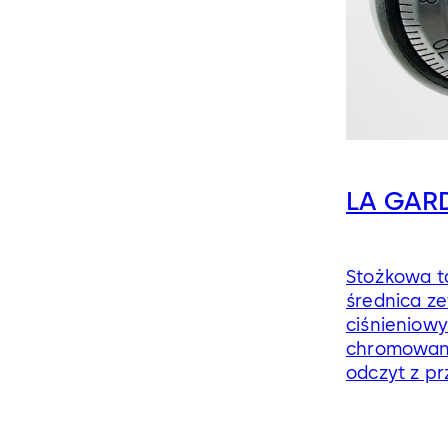
LA GARD
Stożkowa ta
średnica z
ciśnieniow
chromowan
odczyt z p