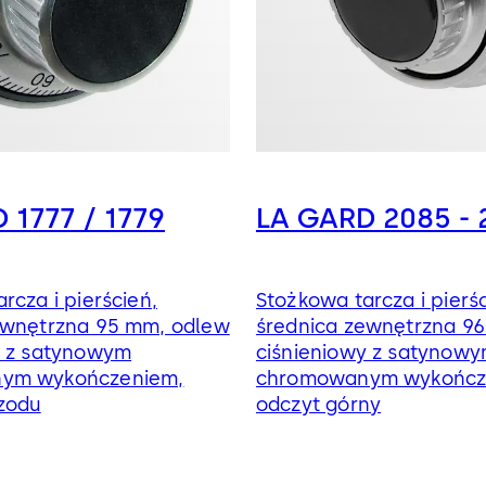
 1777 / 1779
LA GARD 2085 - 
rcza i pierścień,
Stożkowa tarcza i pierśc
ewnętrzna 95 mm, odlew
średnica zewnętrzna 9
y z satynowym
ciśnieniowy z satynow
ym wykończeniem,
chromowanym wykończ
rzodu
odczyt górny