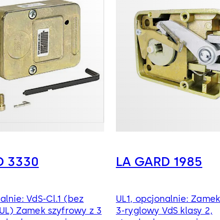
D 3330
LA GARD 1985
alnie: VdS-Cl.1 (bez
UL1, opcjonalnie: Zame
 UL) Zamek szyfrowy z 3
3-ryglowy VdS klasy 2,