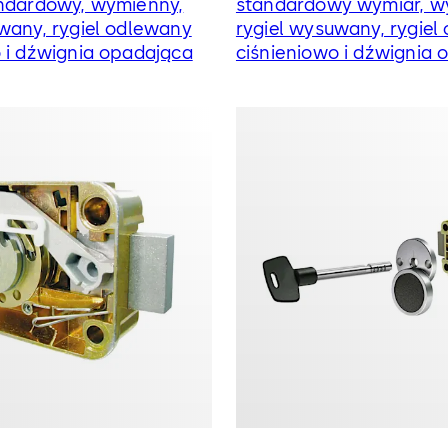
andardowy, wymienny,
standardowy wymiar, w
wany, rygiel odlewany
rygiel wysuwany, rygiel
 i dźwignia opadająca
ciśnieniowo i dźwignia