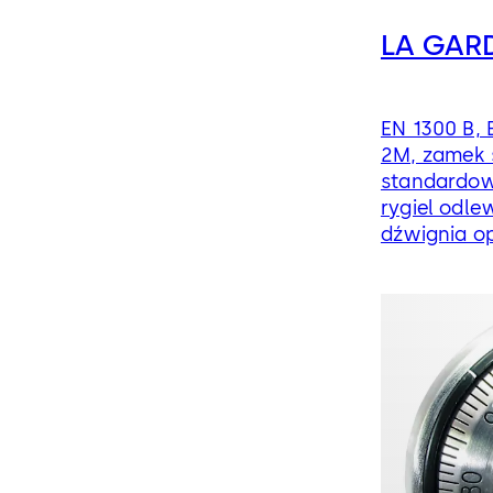
LA GAR
EN 1300 B, 
2M, zamek 
standardow
rygiel odle
dźwignia o