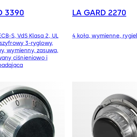
D 3390
LA GARD 2270
ECB-S, VdS Klasa 2, UL
4 koła, wymienne, rygi
szyfrowy 3-ryglowy,
y, wymienny, zasuwa,
wany ciśnieniowo i
padająca